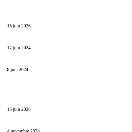
SÉLECTION DE L'EDITEUR
Bumbu Original : un voyage gustatif pour la Fête des...
15 juin 2026
Collection Capsule EASTPAK x ANDRÉ : Art of Love
17 juin 2024
Classic Moonphase Date Manufacture: édition limitée en or rose
8 juin 2024
ALLER PLUS LOIN
Bumbu Original : un voyage gustatif pour la Fête des Pères
15 juin 2026
Reveal 4X – le nouveau produit de Dermaceutic Laboratoire
4 novembre 2024