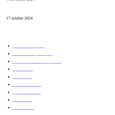
la Biosthetique – le culte de la beauté
17 octobre 2024
CATÉGORIE POPULAIRE
Edition limitée
413
Collection Capsule
329
Collaboration - marques
326
Fashion
181
Femme
150
Gastronomie
140
Accessoires
126
Délices
114
Hommes
112