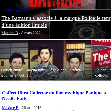
EDITION LIMITÉE
The Batmann s’associe à la marque Police le tem
d’une édition limitée
Maxime B
-
8 mars 2022
Édition limitée Carlotta films : l’âge d’or du cinéma
Édition li
japonais en coffret
collector
Coffret Ultra Collector du film mythique Panique à
Needle Park
Maxime B
-
26 mai 2016