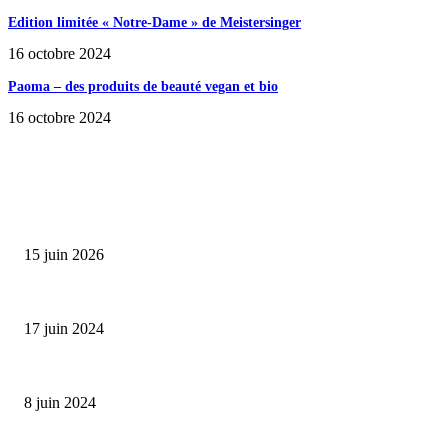
Edition limitée « Notre-Dame » de Meistersinger
16 octobre 2024
Paoma – des produits de beauté vegan et bio
16 octobre 2024
SÉLECTION DE L'EDITEUR
Bumbu Original : un voyage gustatif pour la Fête des...
15 juin 2026
Collection Capsule EASTPAK x ANDRÉ : Art of Love
17 juin 2024
Classic Moonphase Date Manufacture: édition limitée en or rose
8 juin 2024