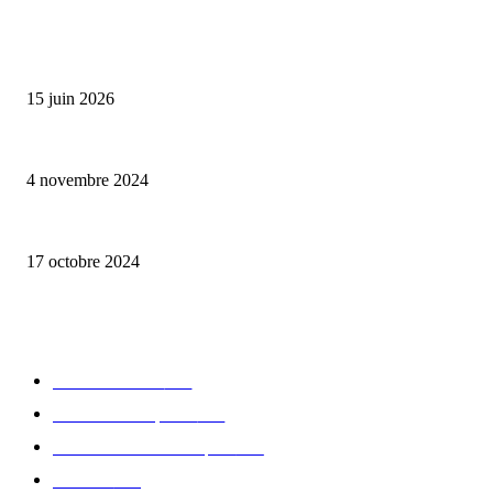
ALLER PLUS LOIN
Bumbu Original : un voyage gustatif pour la Fête des Pères
15 juin 2026
Reveal 4X – le nouveau produit de Dermaceutic Laboratoire
4 novembre 2024
la Biosthetique – le culte de la beauté
17 octobre 2024
CATÉGORIE POPULAIRE
Edition limitée
413
Collection Capsule
329
Collaboration - marques
326
Fashion
181