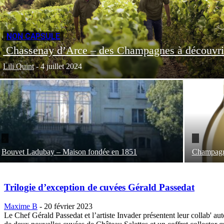
NON CAPSULE
Chassenay d’Arce – des Champagnes à découvri
Lili Quint
-
4 juillet 2024
Bouvet Ladubay – Maison fondée en 1851
Champagne
Trilogie d’exception de cuvées Gérald Passedat
Maxime B
-
20 février 2023
Le Chef Gérald Passedat et l’artiste Invader présentent leur collab' au