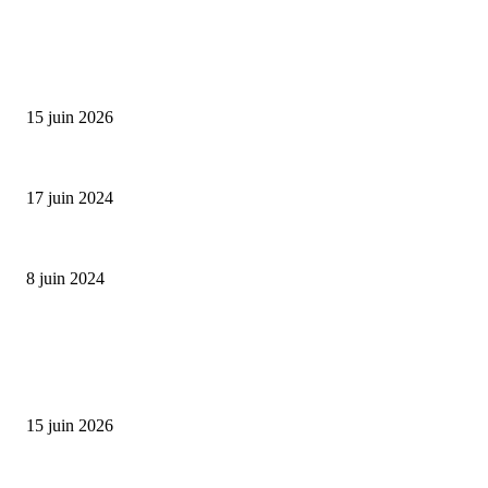
SÉLECTION DE L'EDITEUR
Bumbu Original : un voyage gustatif pour la Fête des...
15 juin 2026
Collection Capsule EASTPAK x ANDRÉ : Art of Love
17 juin 2024
Classic Moonphase Date Manufacture: édition limitée en or rose
8 juin 2024
ALLER PLUS LOIN
Bumbu Original : un voyage gustatif pour la Fête des Pères
15 juin 2026
Reveal 4X – le nouveau produit de Dermaceutic Laboratoire