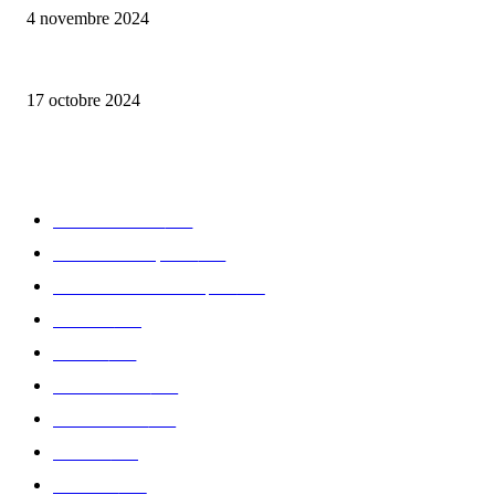
4 novembre 2024
la Biosthetique – le culte de la beauté
17 octobre 2024
CATÉGORIE POPULAIRE
Edition limitée
413
Collection Capsule
329
Collaboration - marques
326
Fashion
181
Femme
150
Gastronomie
140
Accessoires
126
Délices
114
Hommes
112