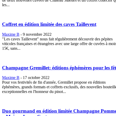
de deux nouvelles cuvées de Château Salettes et un coffret collector q
les...
Coffret en édition limitée des caves Taillevent
Maxime B
-
9 novembre 2022
"Les caves Taillevent" nous fait régulièrement découvrir des pépites
viticoles françaises et étrangères avec une large offre de cuvées à moi
15€, sans...
Champagne Gremillet: éditions éphémères pour les fêt
Maxime B
-
17 octobre 2022
Pour vos festivités de fin d'année, Gremillet propose en éditions
éphémères, grands formats et coffrets exclusifs, des nouvelles bouteill
exceptionnelles en l'honneur du pinot...
Duo gourmand en édition limitée Champagne Pomm