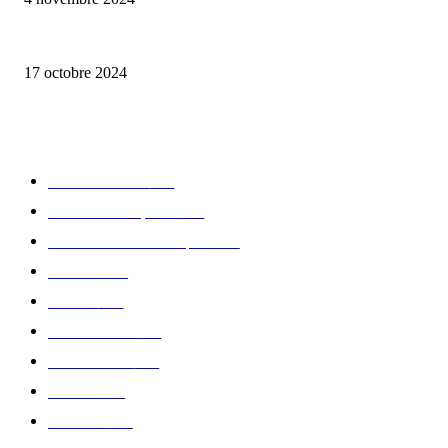
la Biosthetique – le culte de la beauté
17 octobre 2024
CATÉGORIE POPULAIRE
Edition limitée
413
Collection Capsule
329
Collaboration - marques
326
Fashion
181
Femme
150
Gastronomie
140
Accessoires
126
Délices
114
Hommes
112