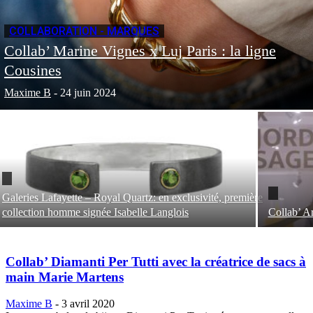
COLLABORATION - MARQUES
Collab’ Marine Vignes x Luj Paris : la ligne
Cousines
Maxime B
-
24 juin 2024
Galeries Lafayette – Royal Quartz: en exclusivité, première
collection homme signée Isabelle Langlois
Collab’ Ar
Collab’ Diamanti Per Tutti avec la créatrice de sacs à
main Marie Martens
Maxime B
-
3 avril 2020