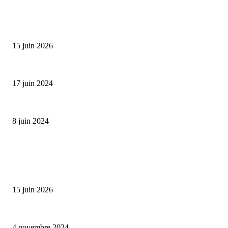
SÉLECTION DE L'EDITEUR
Bumbu Original : un voyage gustatif pour la Fête des...
15 juin 2026
Collection Capsule EASTPAK x ANDRÉ : Art of Love
17 juin 2024
Classic Moonphase Date Manufacture: édition limitée en or rose
8 juin 2024
ALLER PLUS LOIN
Bumbu Original : un voyage gustatif pour la Fête des Pères
15 juin 2026
Reveal 4X – le nouveau produit de Dermaceutic Laboratoire
4 novembre 2024