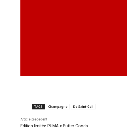
TAGS
Champagne
De Saint-Gall
Article précédent
Edition limitée PUMA x Butter Goods