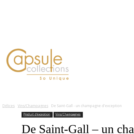
Blog
Contact
FASHION
LIFESTYLE
DÉLICES
BEAUTÉ
MOTEU
Délices
Vins/Champagnes
De Saint-Gall - un champagne d'exception
Produit d'exception
Vins/Champagnes
De Saint-Gall – un ch