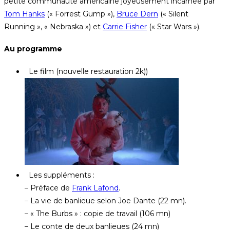
petite communauté américaine joyeusement incarnée par
Tom Hanks
(« Forrest Gump »),
Bruce Dern
(« Silent
Running », « Nebraska ») et
Carrie Fisher
(« Star Wars »).
Au programme
Le film (nouvelle restauration 2k))
Les suppléments :
– Préface de
Frank Lafond
.
– La vie de banlieue selon Joe Dante (22 mn).
– « The Burbs » : copie de travail (106 mn)
– Le conte de deux banlieues (24 mn)