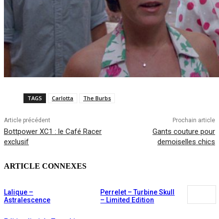
TAGS
Carlotta
The Burbs
Article précédent
Prochain article
Bottpower XC1 : le Café Racer
Gants couture pour
exclusif
demoiselles chics
ARTICLE CONNEXES
Lalique –
Perrelet – Turbine Skull
Astralescence
– Limited Edition