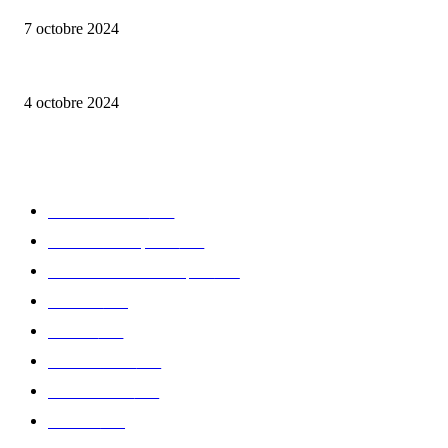
7 octobre 2024
Edition limitée Tee-shirt Edend Park x Fernand Kayser haut en couleurs
4 octobre 2024
CATÉGORIE POPULAIRE
Edition limitée
413
Collection Capsule
329
Collaboration - marques
326
Fashion
181
Femme
150
Gastronomie
140
Accessoires
126
Délices
114