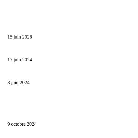
SÉLECTION DE L'EDITEUR
Bumbu Original : un voyage gustatif pour la Fête des...
15 juin 2026
Collection Capsule EASTPAK x ANDRÉ : Art of Love
17 juin 2024
Classic Moonphase Date Manufacture: édition limitée en or rose
8 juin 2024
ALLER PLUS LOIN
Lalique – Astralescence
9 octobre 2024
Perrelet – Turbine Skull – Limited Edition