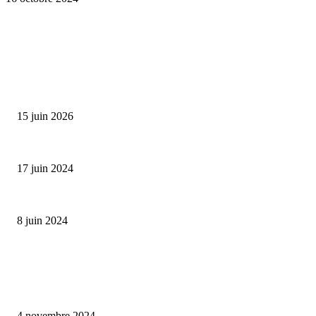
SÉLECTION DE L'EDITEUR
Bumbu Original : un voyage gustatif pour la Fête des...
15 juin 2026
Collection Capsule EASTPAK x ANDRÉ : Art of Love
17 juin 2024
Classic Moonphase Date Manufacture: édition limitée en or rose
8 juin 2024
ALLER PLUS LOIN
Reveal 4X – le nouveau produit de Dermaceutic Laboratoire
4 novembre 2024