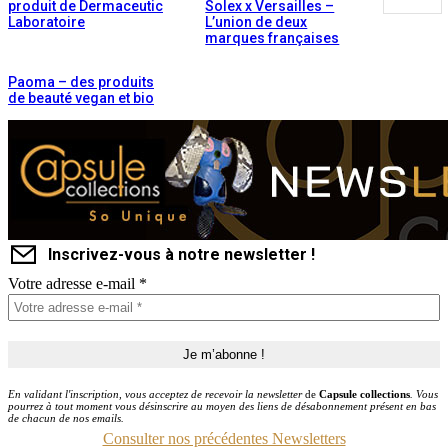
produit de Dermaceutic
Solex x Versailles –
Laboratoire
L’union de deux
marques françaises
Paoma – des produits
de beauté vegan et bio
Inscrivez-vous à notre newsletter !
Votre adresse e-mail
*
En validant l'inscription, vous acceptez de recevoir la newsletter
de
Capsule collections
. Vous
pourrez à tout moment vous désinscrire au moyen des liens de désabonnement présent en bas
de chacun de nos emails.
Consulter nos précédentes Newsletters