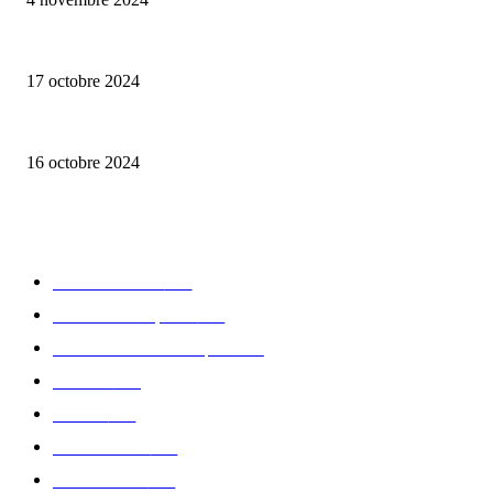
Collection capsule Solex x Versailles – L’union de deux marques françaises
17 octobre 2024
Paoma – des produits de beauté vegan et bio
16 octobre 2024
CATÉGORIE POPULAIRE
Edition limitée
413
Collection Capsule
329
Collaboration - marques
326
Fashion
181
Femme
150
Gastronomie
140
Accessoires
126