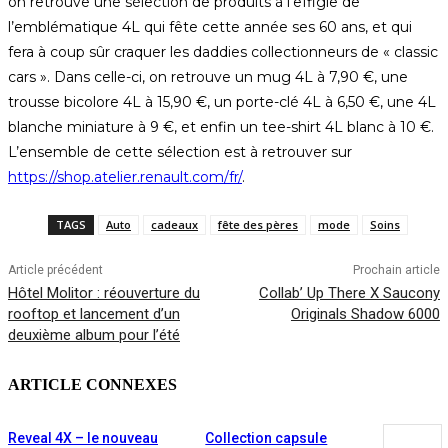
on retrouve une sélection de produits à l’effigie de
l’emblématique 4L qui fête cette année ses 60 ans, et qui
fera à coup sûr craquer les daddies collectionneurs de « classic
cars ». Dans celle-ci, on retrouve un mug 4L à 7,90 €, une
trousse bicolore 4L à 15,90 €, un porte-clé 4L à 6,50 €, une 4L
blanche miniature à 9 €, et enfin un tee-shirt 4L blanc à 10 €.
L’ensemble de cette sélection est à retrouver sur
https://shop.atelier.renault.com/fr/
.
TAGS
Auto
cadeaux
fête des pères
mode
Soins
Article précédent
Prochain article
Hôtel Molitor : réouverture du
Collab’ Up There X Saucony
rooftop et lancement d’un
Originals Shadow 6000
deuxième album pour l’été
ARTICLE CONNEXES
Reveal 4X – le nouveau
Collection capsule