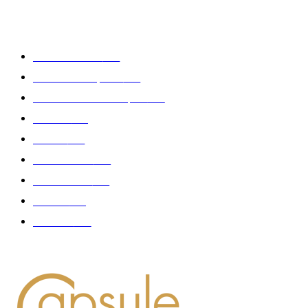
CATÉGORIE POPULAIRE
Edition limitée
413
Collection Capsule
329
Collaboration - marques
326
Fashion
181
Femme
150
Gastronomie
140
Accessoires
126
Délices
114
Hommes
112