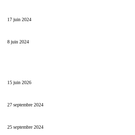
Collection Capsule EASTPAK x ANDRÉ : Art of Love
17 juin 2024
Classic Moonphase Date Manufacture: édition limitée en or rose
8 juin 2024
ALLER PLUS LOIN
Bumbu Original : un voyage gustatif pour la Fête des Pères
15 juin 2026
La Mère Lachaise – la nouvelle adresse du quartier Ménilmontant
27 septembre 2024
Le Pasco – l’adresse de Guy Martin dans le VIIème arrondissement
25 septembre 2024