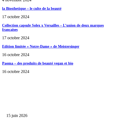
la Biosthetique – le culte de la beauté
17 octobre 2024
Collection capsule Solex x Versailles – L’union de deux marques
françaises
17 octobre 2024
Edition limitée « Notre-Dame » de Meistersinger
16 octobre 2024
Paoma – des produits de beauté vegan et bio
16 octobre 2024
SÉLECTION DE L'EDITEUR
Bumbu Original : un voyage gustatif pour la Fête des...
15 juin 2026