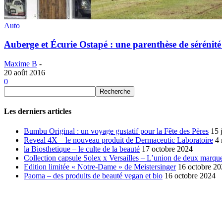
Auto
Auberge et Écurie Ostapé : une parenthèse de sérénité
Maxime B
-
20 août 2016
0
Les derniers articles
Bumbu Original : un voyage gustatif pour la Fête des Pères
15 
Reveal 4X – le nouveau produit de Dermaceutic Laboratoire
4
la Biosthetique – le culte de la beauté
17 octobre 2024
Collection capsule Solex x Versailles – L’union de deux marque
Edition limitée « Notre-Dame » de Meistersinger
16 octobre 2
Paoma – des produits de beauté vegan et bio
16 octobre 2024
SÉLECTION DE L'EDITEUR