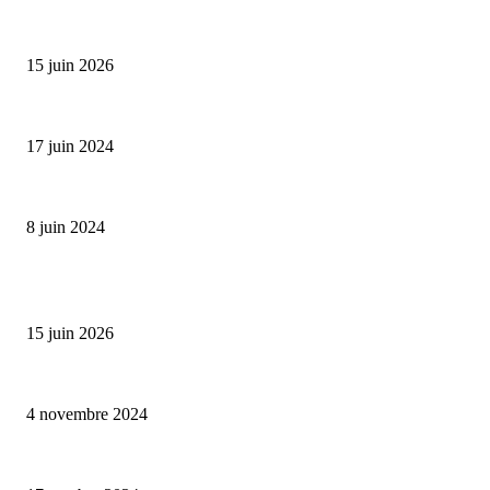
Bumbu Original : un voyage gustatif pour la Fête des...
15 juin 2026
Collection Capsule EASTPAK x ANDRÉ : Art of Love
17 juin 2024
Classic Moonphase Date Manufacture: édition limitée en or rose
8 juin 2024
ALLER PLUS LOIN
Bumbu Original : un voyage gustatif pour la Fête des Pères
15 juin 2026
Reveal 4X – le nouveau produit de Dermaceutic Laboratoire
4 novembre 2024
la Biosthetique – le culte de la beauté