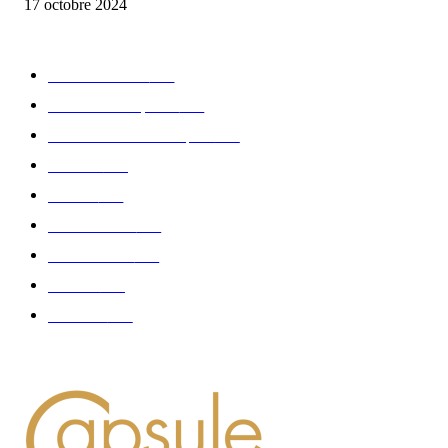
17 octobre 2024
CATÉGORIE POPULAIRE
Edition limitée
413
Collection Capsule
329
Collaboration - marques
326
Fashion
181
Femme
150
Gastronomie
140
Accessoires
126
Délices
114
Hommes
112