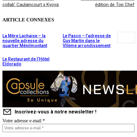
collab’ Caulaincourt x Kyoya
édition de Top Chef
ARTICLE CONNEXES
La Mère Lachaise – la
Le Pasco – l’adresse de
nouvelle adresse du
Guy Martin dans le
quartier Ménilmontant
VIIème arrondissement
Le Restaurant de l’Hôtel
Eldorado
Inscrivez-vous à notre newsletter !
Votre adresse e-mail
*