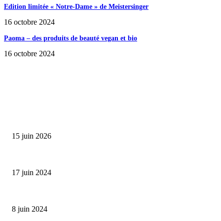
Edition limitée « Notre-Dame » de Meistersinger
16 octobre 2024
Paoma – des produits de beauté vegan et bio
16 octobre 2024
SÉLECTION DE L'EDITEUR
Bumbu Original : un voyage gustatif pour la Fête des...
15 juin 2026
Collection Capsule EASTPAK x ANDRÉ : Art of Love
17 juin 2024
Classic Moonphase Date Manufacture: édition limitée en or rose
8 juin 2024