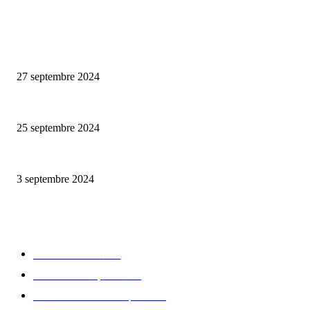
ALLER PLUS LOIN
La Mère Lachaise – la nouvelle adresse du quartier Ménilmontant
27 septembre 2024
Le Pasco – l’adresse de Guy Martin dans le VIIème arrondissement
25 septembre 2024
Le Restaurant de l’Hôtel Eldorado
3 septembre 2024
CATÉGORIE POPULAIRE
Edition limitée
413
Collection Capsule
329
Collaboration - marques
326