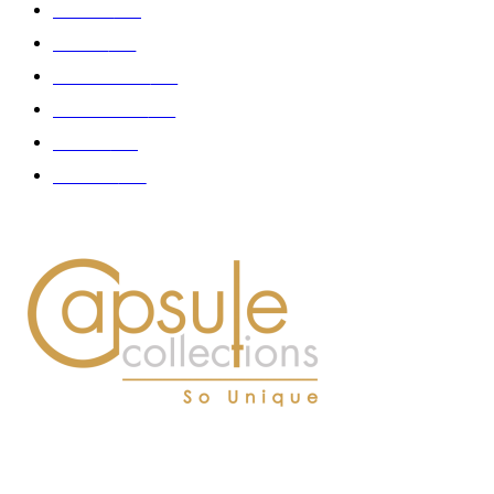
Fashion
181
Femme
150
Gastronomie
140
Accessoires
126
Délices
114
Hommes
112