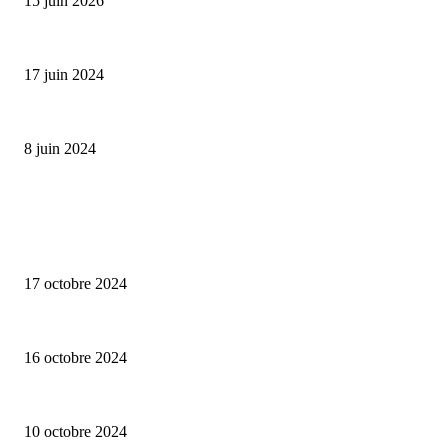
15 juin 2026
Collection Capsule EASTPAK x ANDRÉ : Art of Love
17 juin 2024
Classic Moonphase Date Manufacture: édition limitée en or rose
8 juin 2024
ALLER PLUS LOIN
Collection capsule Solex x Versailles – L’union de deux marques françaises
17 octobre 2024
Edition limitée « Notre-Dame » de Meistersinger
16 octobre 2024
La nouvelle création de Frédérique Constant : Classics Moneta Moonphase
10 octobre 2024