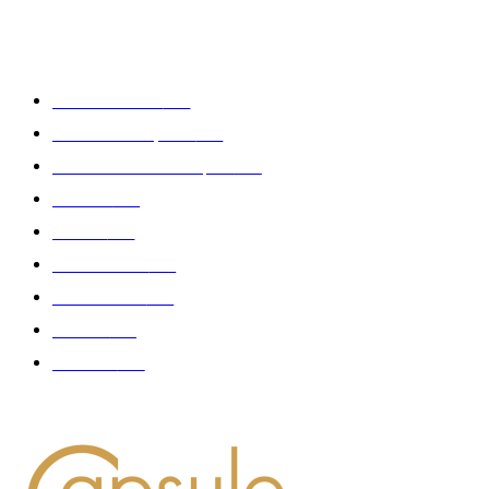
CATÉGORIE POPULAIRE
Edition limitée
413
Collection Capsule
329
Collaboration - marques
326
Fashion
181
Femme
150
Gastronomie
140
Accessoires
126
Délices
114
Hommes
112