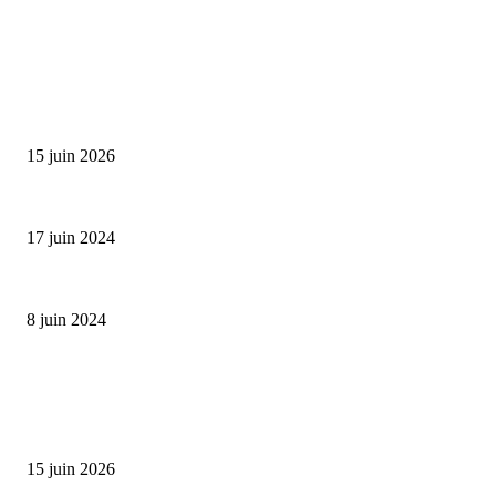
SÉLECTION DE L'EDITEUR
Bumbu Original : un voyage gustatif pour la Fête des...
15 juin 2026
Collection Capsule EASTPAK x ANDRÉ : Art of Love
17 juin 2024
Classic Moonphase Date Manufacture: édition limitée en or rose
8 juin 2024
ALLER PLUS LOIN
Bumbu Original : un voyage gustatif pour la Fête des Pères
15 juin 2026