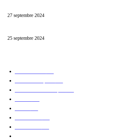
La Mère Lachaise – la nouvelle adresse du quartier Ménilmontant
27 septembre 2024
Le Pasco – l’adresse de Guy Martin dans le VIIème arrondissement
25 septembre 2024
CATÉGORIE POPULAIRE
Edition limitée
413
Collection Capsule
329
Collaboration - marques
326
Fashion
181
Femme
150
Gastronomie
140
Accessoires
126
Délices
114