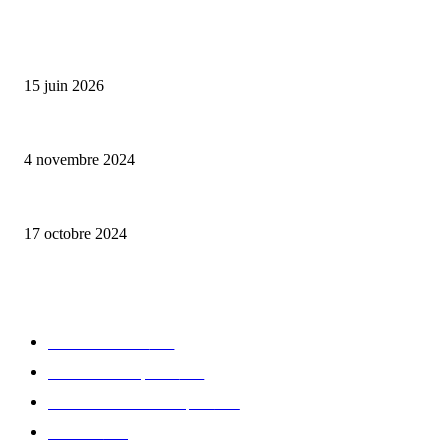
ALLER PLUS LOIN
Bumbu Original : un voyage gustatif pour la Fête des Pères
15 juin 2026
Reveal 4X – le nouveau produit de Dermaceutic Laboratoire
4 novembre 2024
la Biosthetique – le culte de la beauté
17 octobre 2024
CATÉGORIE POPULAIRE
Edition limitée
413
Collection Capsule
329
Collaboration - marques
326
Fashion
181