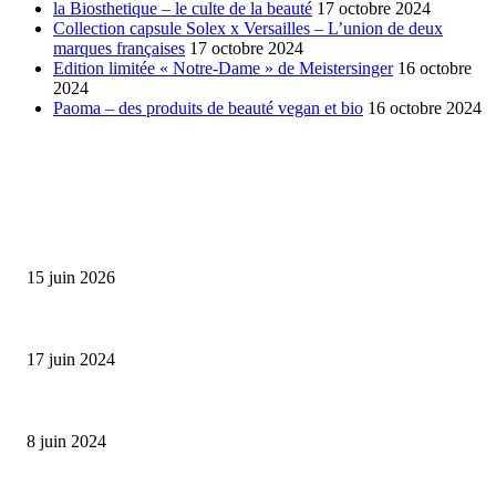
la Biosthetique – le culte de la beauté
17 octobre 2024
Collection capsule Solex x Versailles – L’union de deux
marques françaises
17 octobre 2024
Edition limitée « Notre-Dame » de Meistersinger
16 octobre
2024
Paoma – des produits de beauté vegan et bio
16 octobre 2024
SÉLECTION DE L'EDITEUR
Bumbu Original : un voyage gustatif pour la Fête des...
15 juin 2026
Collection Capsule EASTPAK x ANDRÉ : Art of Love
17 juin 2024
Classic Moonphase Date Manufacture: édition limitée en or rose
8 juin 2024