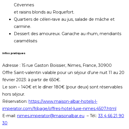
Cévennes
et raisins blonds au Roquefort.
Quartiers de céleri-rave au jus, salade de mâche et
carmine.
Dessert des amoureux. Ganache au rhum, mendiants
caramélisés
Infos pratiques
Adresse : 15 rue Gaston Boissier, Nimes, France, 30900
Offre Saint-valentin valable pour un séjour d’une nuit 11 au 20
février 2023: à partir de 650€.
Le soin – 140€ et le dîner 180€ (pour deux) sont réservables
hors séjour.
Réservation:
https://www.maison-albar-hotels-l-
imperator.com/fr/page/offres-hotel-luxe-nimes.4507.html
E-mail:
nimes.imperator@maisonalbar.eu
– Tél.:
33 4 66 21 90
30