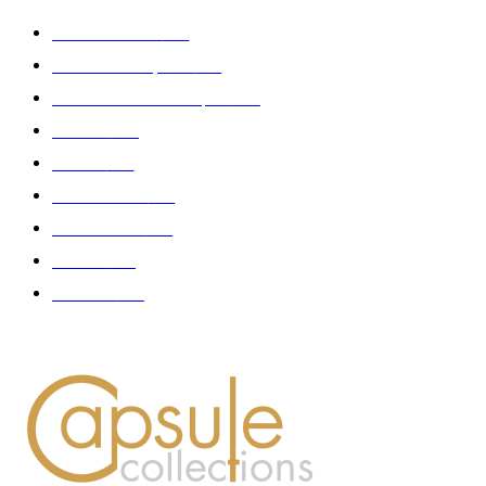
Edition limitée
413
Collection Capsule
329
Collaboration - marques
326
Fashion
181
Femme
150
Gastronomie
140
Accessoires
126
Délices
114
Hommes
112