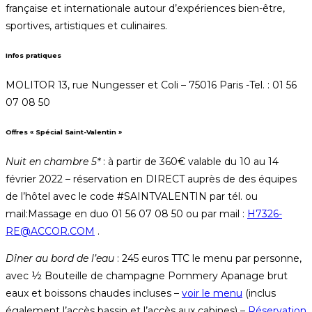
française et internationale autour d’expériences bien-être,
sportives, artistiques et culinaires.
Infos pratiques
MOLITOR 13, rue Nungesser et Coli – 75016 Paris -Tel. : 01 56
07 08 50
Offres « Spécial Saint-Valentin »
Nuit en chambre 5*
: à partir de 360€ valable du 10 au 14
février 2022 – réservation en DIRECT auprès de des équipes
de l’hôtel avec le code #SAINTVALENTIN par tél. ou
mail:Massage en duo 01 56 07 08 50 ou par mail :
H7326-
RE@ACCOR.COM
.
Dîner au bord de l’eau
: 245 euros TTC le menu par personne,
avec ½ Bouteille de champagne Pommery Apanage brut
eaux et boissons chaudes incluses –
voir le menu
(inclus
également l’accès bassin et l’accès aux cabines) –
Réservation