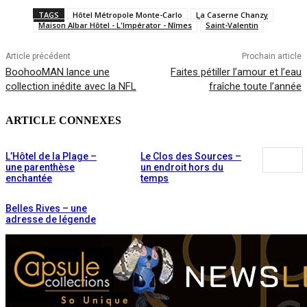
TAGS
Hôtel Métropole Monte-Carlo
La Caserne Chanzy
Maison Albar Hôtel - L'Impérator - Nîmes
Saint-Valentin
Article précédent
Prochain article
BoohooMAN lance une
Faites pétiller l’amour et l’eau
collection inédite avec la NFL
fraîche toute l’année
ARTICLE CONNEXES
L’Hôtel de la Plage –
Le Clos des Sources –
une parenthèse
un endroit hors du
enchantée
temps
Belles Rives – une
adresse de légende