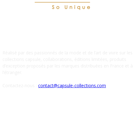
À PROPOS DE NOUS
Réalisé par des passionnés de la mode et de l’art de vivre sur les
collections capsule, collaborations, éditions limitées, produits
d’exception proposés par les marques distribuées en France et à
l’étranger.
Contactez-nous :
contact@capsule-collections.com
SUIVEZ-NOUS