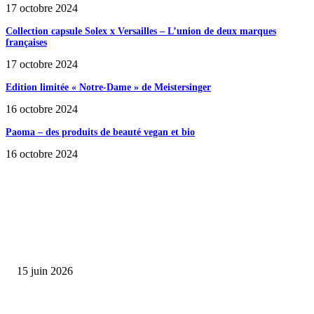
17 octobre 2024
Collection capsule Solex x Versailles – L’union de deux marques
françaises
17 octobre 2024
Edition limitée « Notre-Dame » de Meistersinger
16 octobre 2024
Paoma – des produits de beauté vegan et bio
16 octobre 2024
SÉLECTION DE L'EDITEUR
Bumbu Original : un voyage gustatif pour la Fête des...
15 juin 2026
Collection Capsule EASTPAK x ANDRÉ : Art of Love