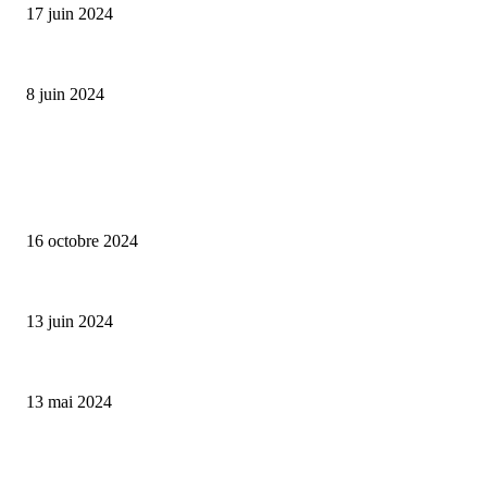
17 juin 2024
Classic Moonphase Date Manufacture: édition limitée en or rose
8 juin 2024
ALLER PLUS LOIN
L’Hôtel de la Plage – une parenthèse enchantée
16 octobre 2024
Le Clos des Sources – un endroit hors du temps
13 juin 2024
Belles Rives – une adresse de légende
13 mai 2024
CATÉGORIE POPULAIRE