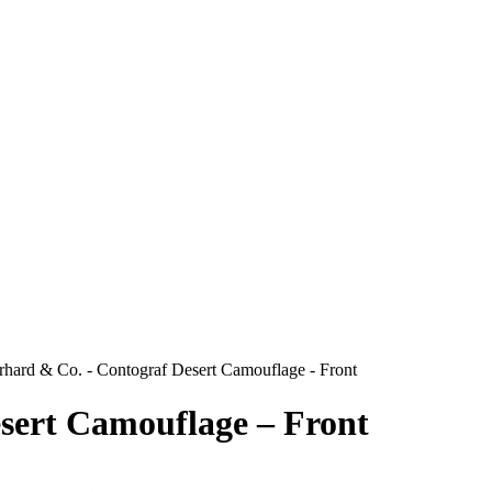
RS
DESIGN
CULTURE
PORTRAITS
EVENTS
LE COIN D
rhard & Co. - Contograf Desert Camouflage - Front
sert Camouflage – Front