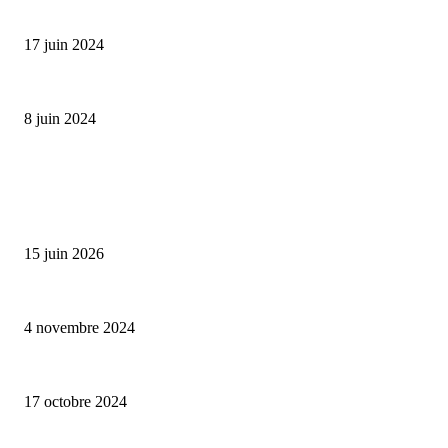
Collection Capsule EASTPAK x ANDRÉ : Art of Love
17 juin 2024
Classic Moonphase Date Manufacture: édition limitée en or rose
8 juin 2024
ALLER PLUS LOIN
Bumbu Original : un voyage gustatif pour la Fête des Pères
15 juin 2026
Reveal 4X – le nouveau produit de Dermaceutic Laboratoire
4 novembre 2024
la Biosthetique – le culte de la beauté
17 octobre 2024