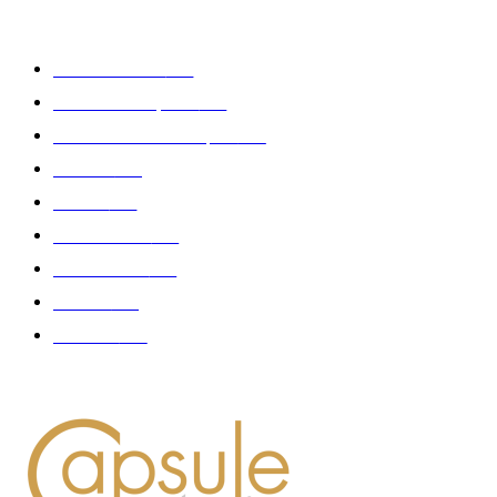
CATÉGORIE POPULAIRE
Edition limitée
413
Collection Capsule
329
Collaboration - marques
326
Fashion
181
Femme
150
Gastronomie
140
Accessoires
126
Délices
114
Hommes
112