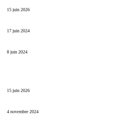
Bumbu Original : un voyage gustatif pour la Fête des...
15 juin 2026
Collection Capsule EASTPAK x ANDRÉ : Art of Love
17 juin 2024
Classic Moonphase Date Manufacture: édition limitée en or rose
8 juin 2024
ALLER PLUS LOIN
Bumbu Original : un voyage gustatif pour la Fête des Pères
15 juin 2026
Reveal 4X – le nouveau produit de Dermaceutic Laboratoire
4 novembre 2024
la Biosthetique – le culte de la beauté