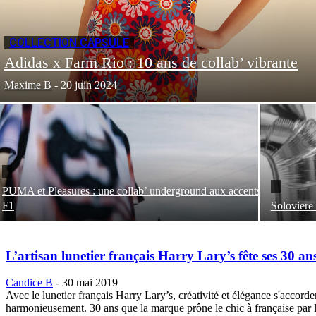
COLLECTION CAPSULE
Adidas x Farm Rio : 10 ans de collab’ vibrante
Maxime B
-
20 juin 2024
PUMA et Pleasures : une collab’ underground aux accents
F1
Soloviere 
L’artisan lunetier français Harry Lary’s fête ses 30 an
Candice B
-
30 mai 2019
Avec le lunetier français Harry Lary’s, créativité et élégance s'accorde
harmonieusement. 30 ans que la marque prône le chic à française par 