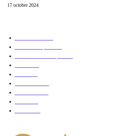
17 octobre 2024
CATÉGORIE POPULAIRE
Edition limitée
413
Collection Capsule
329
Collaboration - marques
326
Fashion
181
Femme
150
Gastronomie
140
Accessoires
126
Délices
114
Hommes
112