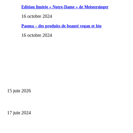
Edition limitée « Notre-Dame » de Meistersinger
16 octobre 2024
Paoma – des produits de beauté vegan et bio
16 octobre 2024
SÉLECTION DE L'EDITEUR
Bumbu Original : un voyage gustatif pour la Fête des...
15 juin 2026
Collection Capsule EASTPAK x ANDRÉ : Art of Love
17 juin 2024
Classic Moonphase Date Manufacture: édition limitée en or rose