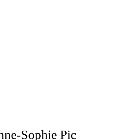
RS
DESIGN
CULTURE
PORTRAITS
EVENTS
LE COIN D
Anne-Sophie Pic