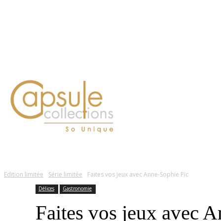
Blog
Contact
FASHION
LIFESTYLE
DÉLICES
BEAUTÉ
MOTEU
Edition limitée
Série limitée
Faites vos jeux avec Anne-Sophie Pic
Délices
Gastronomie
Faites vos jeux avec 