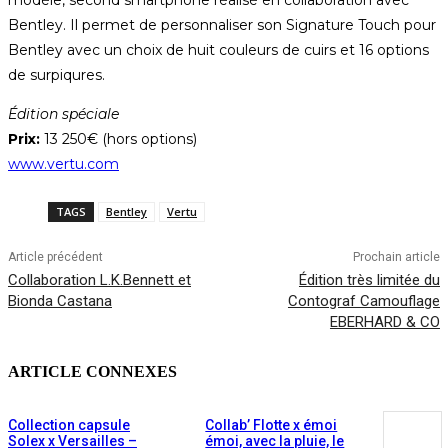
modèle, second smartphone réalisé en collaboration avec
Bentley. Il permet de personnaliser son Signature Touch pour
Bentley avec un choix de huit couleurs de cuirs et 16 options
de surpiqures.
Édition spéciale
Prix:
13 250€ (hors options)
www.vertu.com
TAGS
Bentley
Vertu
Article précédent
Prochain article
Collaboration L.K.Bennett et
Édition très limitée du
Bionda Castana
Contograf Camouflage
EBERHARD & CO
ARTICLE CONNEXES
Collection capsule
Collab’ Flotte x émoi
Solex x Versailles –
émoi, avec la pluie, le