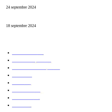
24 septembre 2024
Collab’ Puma x Aries
18 septembre 2024
CATÉGORIE POPULAIRE
Edition limitée
413
Collection Capsule
329
Collaboration - marques
326
Fashion
181
Femme
150
Gastronomie
140
Accessoires
126
Délices
114