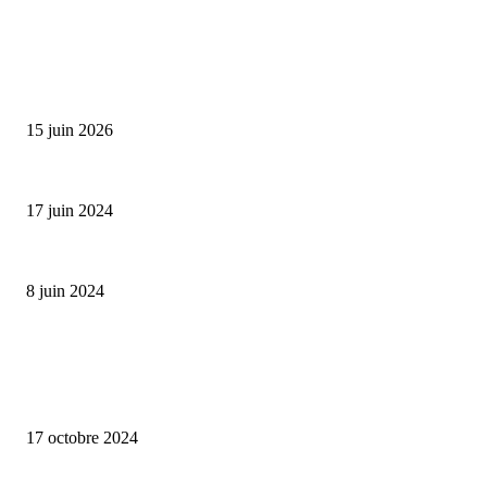
SÉLECTION DE L'EDITEUR
Bumbu Original : un voyage gustatif pour la Fête des...
15 juin 2026
Collection Capsule EASTPAK x ANDRÉ : Art of Love
17 juin 2024
Classic Moonphase Date Manufacture: édition limitée en or rose
8 juin 2024
ALLER PLUS LOIN
Collection capsule Solex x Versailles – L’union de deux marques françaises
17 octobre 2024
Collab’ Flotte x émoi émoi, avec la pluie, le bon temps