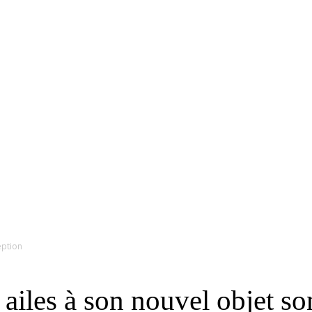
RS
DESIGN
CULTURE
PORTRAITS
EVENTS
LE COIN D
eption
ailes à son nouvel objet s