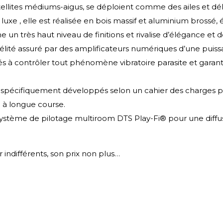
atellites médiums-aigus, se déploient comme des ailes et d
e luxe , elle est réalisée en bois massif et aluminium brossé
he un très haut niveau de finitions et rivalise d’élégance et d
lité assuré par des amplificateurs numériques d’une puiss
és à contrôler tout phénomène vibratoire parasite et garan
é spécifiquement développés selon un cahier des charges pré
à longue course.
 le système de pilotage multiroom DTS Play-Fi® pour une di
r indifférents, son prix non plus…