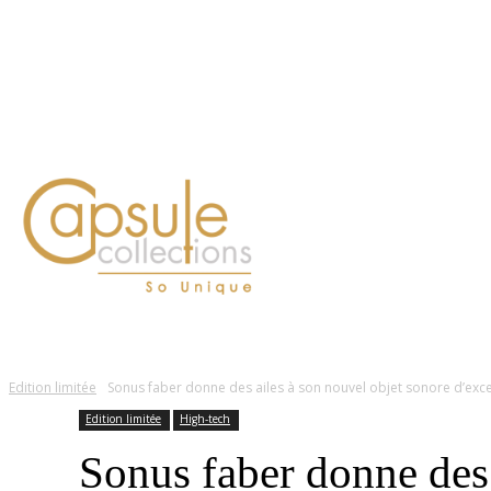
Blog
Contact
FASHION
LIFESTYLE
DÉLICES
BEAUTÉ
MOTEU
Edition limitée
Sonus faber donne des ailes à son nouvel objet sonore d’exc
Edition limitée
High-tech
Sonus faber donne des 