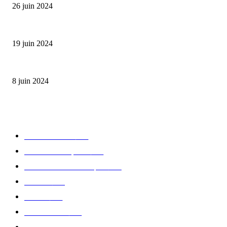
26 juin 2024
Concours COL&MACARTHUR : entrez dans l’histoire
19 juin 2024
Ladurée célèbre les J.O. de Paris
8 juin 2024
CATÉGORIE POPULAIRE
Edition limitée
413
Collection Capsule
329
Collaboration - marques
326
Fashion
181
Femme
150
Gastronomie
140