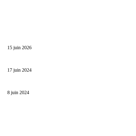
SÉLECTION DE L'EDITEUR
Bumbu Original : un voyage gustatif pour la Fête des...
15 juin 2026
Collection Capsule EASTPAK x ANDRÉ : Art of Love
17 juin 2024
Classic Moonphase Date Manufacture: édition limitée en or rose
8 juin 2024
ALLER PLUS LOIN
Collaboration entre la Société de Géographie et Jean-Charles de
Castelbajac