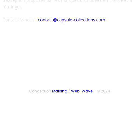
d’exception proposés par les marques distribuées en France et à
l’étranger.
Contactez-nous :
contact@capsule-collections.com
SUIVEZ-NOUS
Conception
Marking
/
Web-Wave
- © 2024