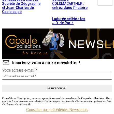
Société de Géographie
COL&MACARTHUR :
et Jean-Charles de
entrez dans l’histoire
Castelbajac
Ladurée célèbre les
J.O. de Paris
Inscrivez-vous à notre newsletter !
Votre adresse e-mail
*
En validant l'inscription, vous acceptez de recevoir la newsletter
de
Capsule collections
. Vous
pourrez à tout moment vous désinscrire au moyen des liens de désabonnement présent en bas
de chacun de nos emails.
Consulter nos précédentes Newsletters