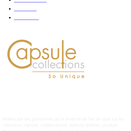
Accessoires
126
Délices
114
Hommes
112
À PROPOS DE NOUS
Réalisé par des passionnés de la mode et de l’art de vivre sur les
collections capsule, collaborations, éditions limitées, produits