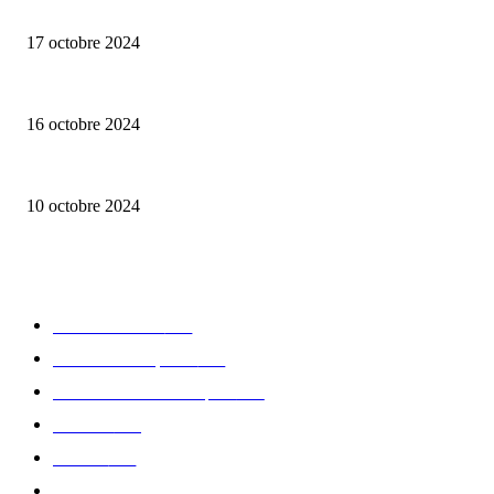
Collection capsule Solex x Versailles – L’union de deux marques françaises
17 octobre 2024
Edition limitée « Notre-Dame » de Meistersinger
16 octobre 2024
La nouvelle création de Frédérique Constant : Classics Moneta Moonphase
10 octobre 2024
CATÉGORIE POPULAIRE
Edition limitée
413
Collection Capsule
329
Collaboration - marques
326
Fashion
181
Femme
150
Gastronomie
140