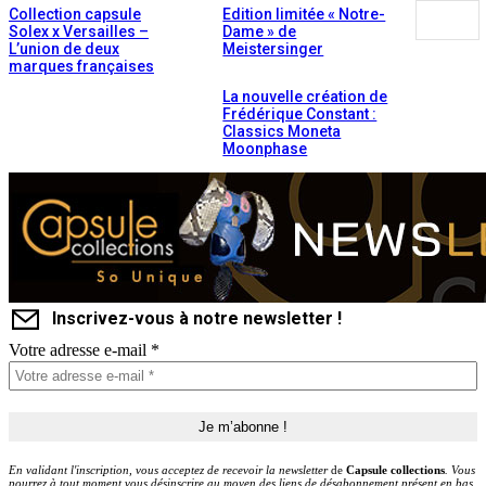
Collection capsule
Edition limitée « Notre-
Solex x Versailles –
Dame » de
L’union de deux
Meistersinger
marques françaises
La nouvelle création de
Frédérique Constant :
Classics Moneta
Moonphase
Inscrivez-vous à notre newsletter !
Votre adresse e-mail
*
En validant l'inscription, vous acceptez de recevoir la newsletter
de
Capsule collections
. Vous
pourrez à tout moment vous désinscrire au moyen des liens de désabonnement présent en bas