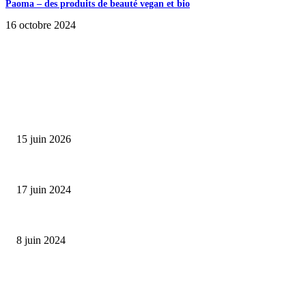
Paoma – des produits de beauté vegan et bio
16 octobre 2024
SÉLECTION DE L'EDITEUR
Bumbu Original : un voyage gustatif pour la Fête des...
15 juin 2026
Collection Capsule EASTPAK x ANDRÉ : Art of Love
17 juin 2024
Classic Moonphase Date Manufacture: édition limitée en or rose
8 juin 2024
ALLER PLUS LOIN