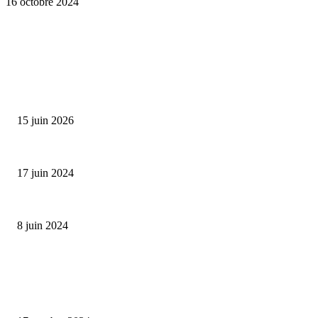
16 octobre 2024
SÉLECTION DE L'EDITEUR
Bumbu Original : un voyage gustatif pour la Fête des...
15 juin 2026
Collection Capsule EASTPAK x ANDRÉ : Art of Love
17 juin 2024
Classic Moonphase Date Manufacture: édition limitée en or rose
8 juin 2024
ALLER PLUS LOIN
Collection capsule Solex x Versailles – L’union de deux marques françaises