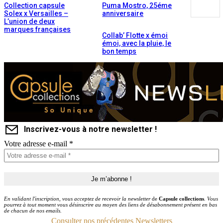
Collection capsule
Puma Mostro, 25éme
Solex x Versailles –
anniversaire
L’union de deux
marques françaises
Collab’ Flotte x émoi
émoi, avec la pluie, le
bon temps
Inscrivez-vous à notre newsletter !
Votre adresse e-mail
*
En validant l'inscription, vous acceptez de recevoir la newsletter
de
Capsule collections
. Vous
pourrez à tout moment vous désinscrire au moyen des liens de désabonnement présent en bas
de chacun de nos emails.
Consulter nos précédentes Newsletters