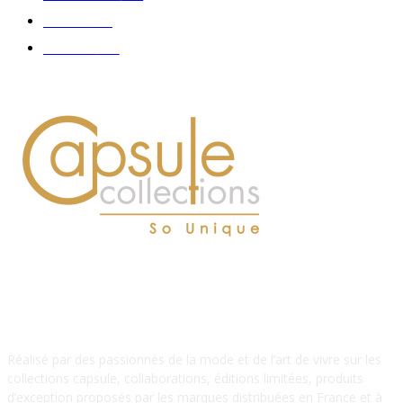
Délices
114
Hommes
112
À PROPOS DE NOUS
Réalisé par des passionnés de la mode et de l’art de vivre sur les
collections capsule, collaborations, éditions limitées, produits
d’exception proposés par les marques distribuées en France et à