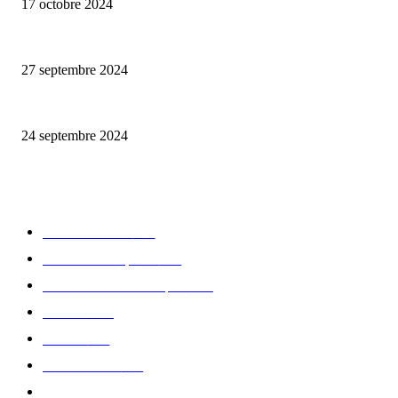
17 octobre 2024
Puma Mostro, 25éme anniversaire
27 septembre 2024
Collab’ Flotte x émoi émoi, avec la pluie, le bon temps
24 septembre 2024
CATÉGORIE POPULAIRE
Edition limitée
413
Collection Capsule
329
Collaboration - marques
326
Fashion
181
Femme
150
Gastronomie
140
Accessoires
126