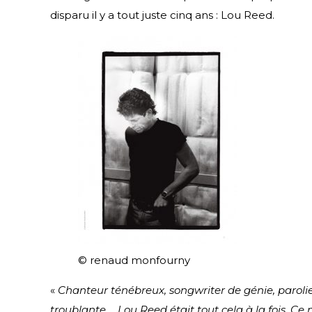
disparu il y a tout juste cinq ans : Lou Reed.
© renaud monfourny
«
Chanteur ténébreux, songwriter de génie, parolie
troublante…, Lou Reed était tout cela à la fois. Ce n