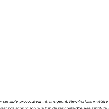
r sensible, provocateur intransigeant, New-Yorkais invétéré
’est pas sans raison que l’un de ses chefs-d’œuvre s’intitule Tr