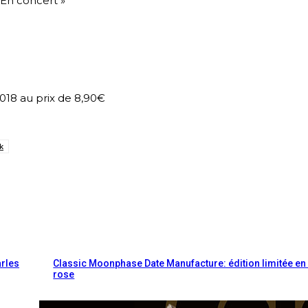
 En concert »
018 au prix de 8,90€
k
arles
Classic Moonphase Date Manufacture: édition limitée en
rose