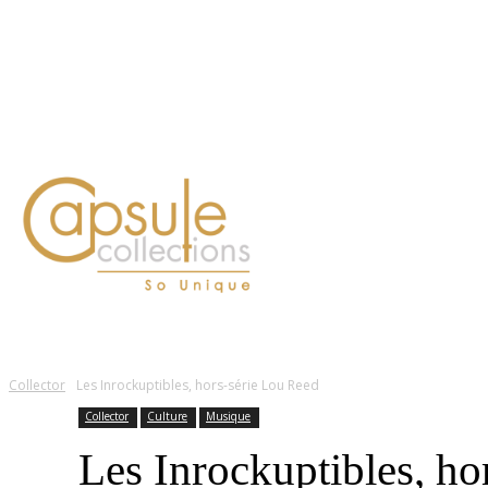
Blog
Contact
FASHION
LIFESTYLE
DÉLICES
BEAUTÉ
MOTEU
Collector
Les Inrockuptibles, hors-série Lou Reed
Collector
Culture
Musique
Les Inrockuptibles, ho