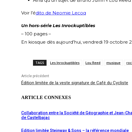
Ainsi qu’un sujet de Bruno Juffin « Lou Reed
Voir l’é
dito de Neomie Lecoq
Un hors-série Les Inrockuptibles
– 100 pages –
En kiosque dès aujourd’hui, vendredi 19 octobre 2
TAGS
Les Inrockuptibles
Lou Reed
musique
roc
Article précédent
Édition limitée de la veste signature de Café du Cycliste
ARTICLE CONNEXES
Collaboration entre la Société de Géographie et Jean-Ch
de Castelbajac
Edition limitée Steinway & Sons – la référence mondiale