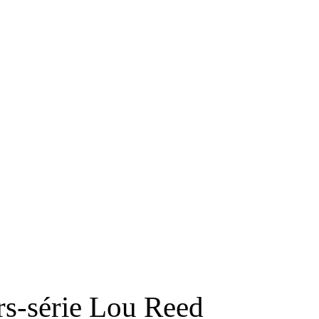
RS
DESIGN
CULTURE
PORTRAITS
EVENTS
LE COIN D
rs-série Lou Reed