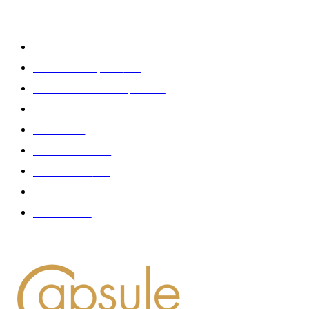
CATÉGORIE POPULAIRE
Edition limitée
413
Collection Capsule
329
Collaboration - marques
326
Fashion
181
Femme
150
Gastronomie
140
Accessoires
126
Délices
114
Hommes
112