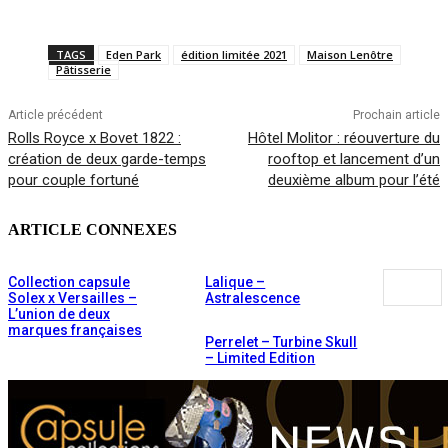
TAGS
Eden Park
édition limitée 2021
Maison Lenôtre
Pâtisserie
Article précédent
Prochain article
Rolls Royce x Bovet 1822 :
Hôtel Molitor : réouverture du
création de deux garde-temps
rooftop et lancement d’un
pour couple fortuné
deuxième album pour l’été
ARTICLE CONNEXES
Collection capsule
Lalique –
Solex x Versailles –
Astralescence
L’union de deux
marques françaises
Perrelet – Turbine Skull
– Limited Edition