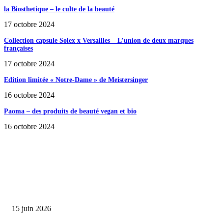
la Biosthetique – le culte de la beauté
17 octobre 2024
Collection capsule Solex x Versailles – L’union de deux marques
françaises
17 octobre 2024
Edition limitée « Notre-Dame » de Meistersinger
16 octobre 2024
Paoma – des produits de beauté vegan et bio
16 octobre 2024
SÉLECTION DE L'EDITEUR
Bumbu Original : un voyage gustatif pour la Fête des...
15 juin 2026