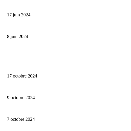
Collection Capsule EASTPAK x ANDRÉ : Art of Love
17 juin 2024
Classic Moonphase Date Manufacture: édition limitée en or rose
8 juin 2024
ALLER PLUS LOIN
Collection capsule Solex x Versailles – L’union de deux marques françaises
17 octobre 2024
Lalique – Astralescence
9 octobre 2024
Perrelet – Turbine Skull – Limited Edition
7 octobre 2024