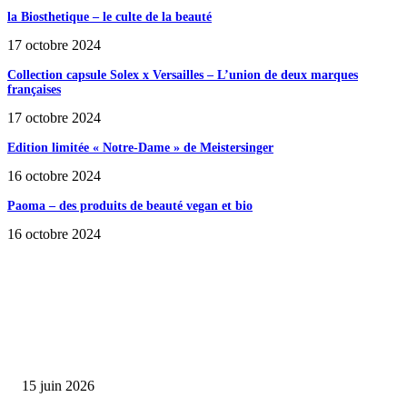
la Biosthetique – le culte de la beauté
17 octobre 2024
Collection capsule Solex x Versailles – L’union de deux marques
françaises
17 octobre 2024
Edition limitée « Notre-Dame » de Meistersinger
16 octobre 2024
Paoma – des produits de beauté vegan et bio
16 octobre 2024
SÉLECTION DE L'EDITEUR
Bumbu Original : un voyage gustatif pour la Fête des...
15 juin 2026