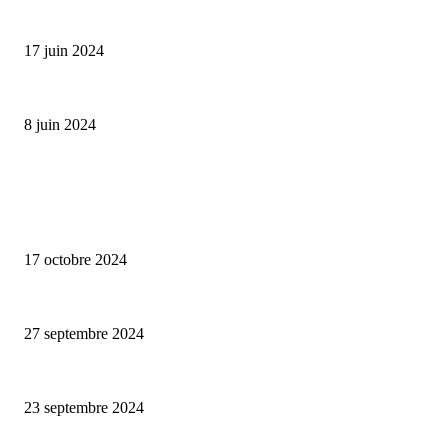
Collection Capsule EASTPAK x ANDRÉ : Art of Love
17 juin 2024
Classic Moonphase Date Manufacture: édition limitée en or rose
8 juin 2024
ALLER PLUS LOIN
Collection capsule Solex x Versailles – L’union de deux marques françaises
17 octobre 2024
Puma Mostro, 25éme anniversaire
27 septembre 2024
Collection capsule Scotch & Soda x Joe Jonas
23 septembre 2024