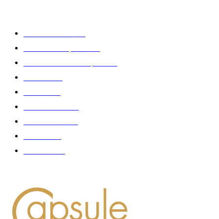
CATÉGORIE POPULAIRE
Edition limitée
413
Collection Capsule
329
Collaboration - marques
326
Fashion
181
Femme
150
Gastronomie
140
Accessoires
126
Délices
114
Hommes
112