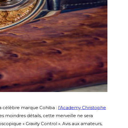
la célèbre marque Cohiba :
l’Academy Christophe
s moindres détails, cette merveille ne sera
opique « Gravity Control ». Avis aux amateurs,