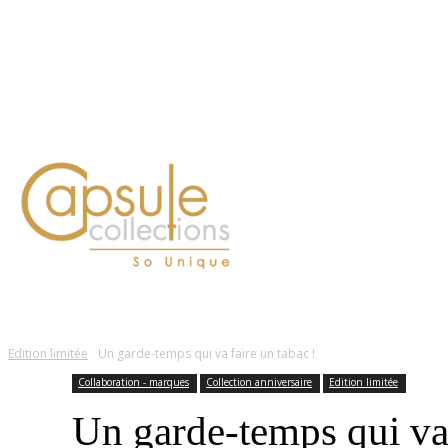
Blog
Contact
FASHION
LIFESTYLE
DÉLICES
BEAUTÉ
MOTEU
Edition limitée
Un garde-temps qui va faire un tabac !
Collaboration - marques
Collection anniversaire
Edition limitée
Un garde-temps qui va 