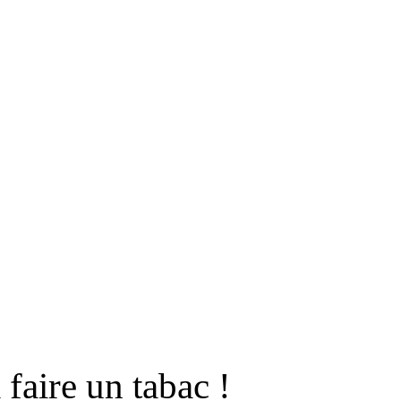
RS
DESIGN
CULTURE
PORTRAITS
EVENTS
LE COIN D
faire un tabac !