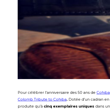
Pour célébrer l’anniversaire des 50 ans de
Cohiba
Colomb Tribute to Cohiba
.
Dotée d’un cadran en o
produite qu’à
cinq exemplaires uniques
dans un 