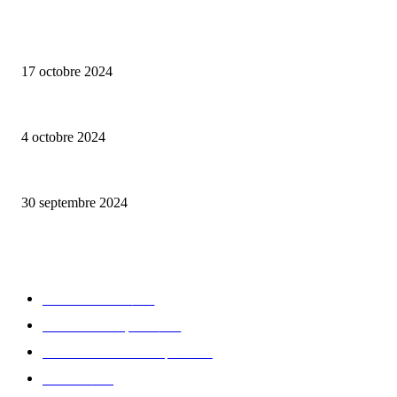
ALLER PLUS LOIN
Collection capsule Solex x Versailles – L’union de deux marques françaises
17 octobre 2024
Edition limitée Tee-shirt Edend Park x Fernand Kayser haut en couleurs
4 octobre 2024
Elégance et tradition : le rugby à la fête avec Eden Park
30 septembre 2024
CATÉGORIE POPULAIRE
Edition limitée
413
Collection Capsule
329
Collaboration - marques
326
Fashion
181