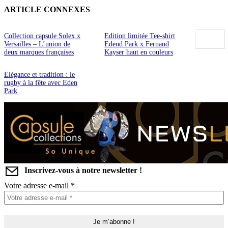
ARTICLE CONNEXES
Collection capsule Solex x
Edition limitée Tee-shirt
Versailles – L’union de
Edend Park x Fernand
deux marques françaises
Kayser haut en couleurs
Elégance et tradition : le
rugby à la fête avec Eden
Park
Inscrivez-vous à notre newsletter !
Votre adresse e-mail
*