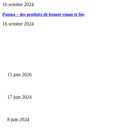
16 octobre 2024
Paoma – des produits de beauté vegan et bio
16 octobre 2024
SÉLECTION DE L'EDITEUR
Bumbu Original : un voyage gustatif pour la Fête des...
15 juin 2026
Collection Capsule EASTPAK x ANDRÉ : Art of Love
17 juin 2024
Classic Moonphase Date Manufacture: édition limitée en or rose
8 juin 2024