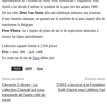
représentation de l’Irlande du Nord. Pour symboliser l’Angleterre, Paul
Smith a lui décidé d’utiliser le symbole de la paix tiré des années 1960.
De son côté,
Dries Van Noten
allie une esthétique militaire aux écussons
d’une chemise classique, en passant par le symbole de la paix inspiré afin de
représenter la Belgique
Peter Pilotto
, lui s’inspire de pistes de ski et de trajectoires abstraites à
travers les Alpes autrichiennes…
Collection capsule
limitée à 2 016 pièce
s
Prix:
t-shirt, 80€ – pull, 140€
En vente sur le site de
Yoox
début juin
TAGS
SEPP
Yoox
Article précédent
Prochain article
Clergerie X disney : La
TOMS s’associe à la Fondation
collection Capsule qui vous
Keith Haring pour célébrer l’art
transporte de l’autre côté du
miroir