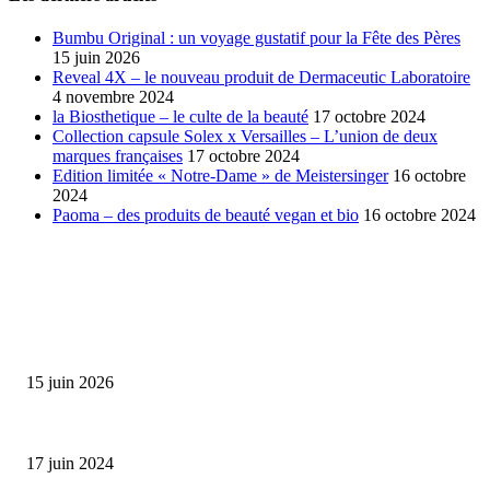
Bumbu Original : un voyage gustatif pour la Fête des Pères
15 juin 2026
Reveal 4X – le nouveau produit de Dermaceutic Laboratoire
4 novembre 2024
la Biosthetique – le culte de la beauté
17 octobre 2024
Collection capsule Solex x Versailles – L’union de deux
marques françaises
17 octobre 2024
Edition limitée « Notre-Dame » de Meistersinger
16 octobre
2024
Paoma – des produits de beauté vegan et bio
16 octobre 2024
SÉLECTION DE L'EDITEUR
Bumbu Original : un voyage gustatif pour la Fête des...
15 juin 2026
Collection Capsule EASTPAK x ANDRÉ : Art of Love
17 juin 2024