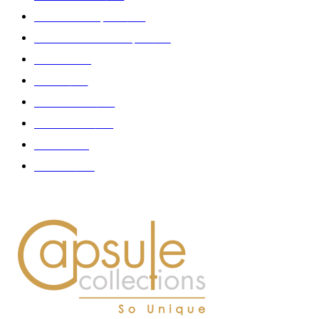
Collection Capsule
329
Collaboration - marques
326
Fashion
181
Femme
150
Gastronomie
140
Accessoires
126
Délices
114
Hommes
112