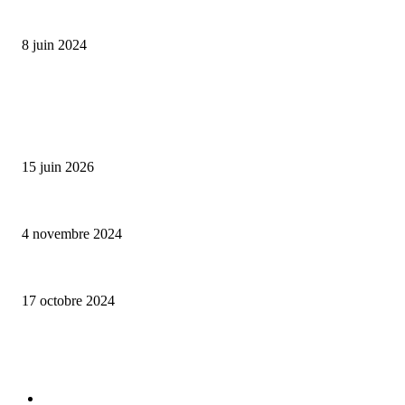
Classic Moonphase Date Manufacture: édition limitée en or rose
8 juin 2024
ALLER PLUS LOIN
Bumbu Original : un voyage gustatif pour la Fête des Pères
15 juin 2026
Reveal 4X – le nouveau produit de Dermaceutic Laboratoire
4 novembre 2024
la Biosthetique – le culte de la beauté
17 octobre 2024
CATÉGORIE POPULAIRE
Edition limitée
413