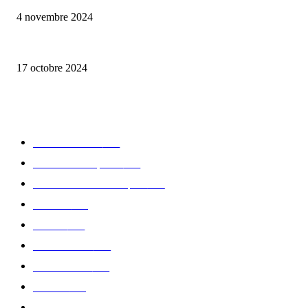
4 novembre 2024
la Biosthetique – le culte de la beauté
17 octobre 2024
CATÉGORIE POPULAIRE
Edition limitée
413
Collection Capsule
329
Collaboration - marques
326
Fashion
181
Femme
150
Gastronomie
140
Accessoires
126
Délices
114
Hommes
112