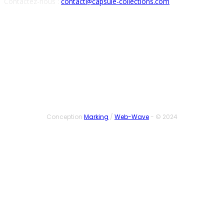
Contactez-nous :
contact@capsule-collections.com
SUIVEZ-NOUS
Conception
Marking
/
Web-Wave
- © 2024