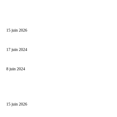
SÉLECTION DE L'EDITEUR
Bumbu Original : un voyage gustatif pour la Fête des...
15 juin 2026
Collection Capsule EASTPAK x ANDRÉ : Art of Love
17 juin 2024
Classic Moonphase Date Manufacture: édition limitée en or rose
8 juin 2024
ALLER PLUS LOIN
Bumbu Original : un voyage gustatif pour la Fête des Pères
15 juin 2026
Reveal 4X – le nouveau produit de Dermaceutic Laboratoire