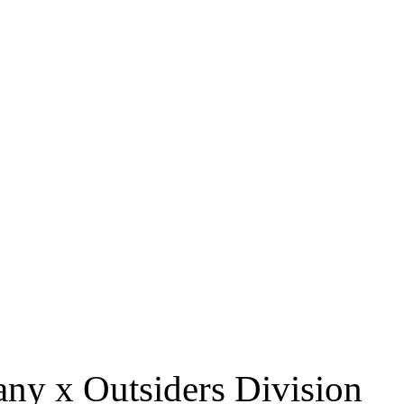
RS
DESIGN
CULTURE
PORTRAITS
EVENTS
LE COIN D
ny x Outsiders Division