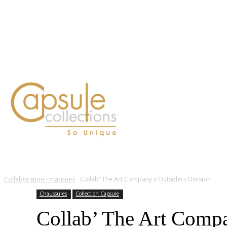
Blog
Contact
FASHION
LIFESTYLE
DÉLICES
BEAUTÉ
MOTEU
Collaboration - marques
Collab' The Art Company x Outsiders Division
Chaussures
Collection Capsule
Collab’ The Art Compa