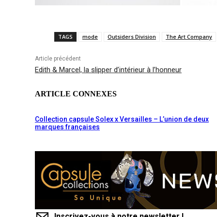
TAGS
mode
Outsiders Division
The Art Company
Article précédent
Edith & Marcel, la slipper d’intérieur à l’honneur
ARTICLE CONNEXES
Collection capsule Solex x Versailles – L’union de deux
marques françaises
Inscrivez-vous à notre newsletter !