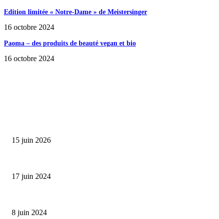
Edition limitée « Notre-Dame » de Meistersinger
16 octobre 2024
Paoma – des produits de beauté vegan et bio
16 octobre 2024
SÉLECTION DE L'EDITEUR
Bumbu Original : un voyage gustatif pour la Fête des...
15 juin 2026
Collection Capsule EASTPAK x ANDRÉ : Art of Love
17 juin 2024
Classic Moonphase Date Manufacture: édition limitée en or rose
8 juin 2024