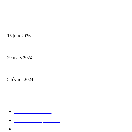
ALLER PLUS LOIN
Bumbu Original : un voyage gustatif pour la Fête des Pères
15 juin 2026
Malle des trésors Massenez, élégance et art de vivre !
29 mars 2024
110 cocktails d’exception par Laurent Gréco
5 février 2024
CATÉGORIE POPULAIRE
Edition limitée
413
Collection Capsule
329
Collaboration - marques
326