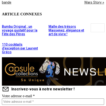
bande
Wars Story »
ARTICLE CONNEXES
Bumbu Original : un
Malle des trésors
voyage gustatif pour la
Massenez, élégance et
Fête des Pères
art de vivre !
110 cocktails
d’exception par Laurent
Gréco
Inscrivez-vous à notre newsletter !
Votre adresse e-mail
*