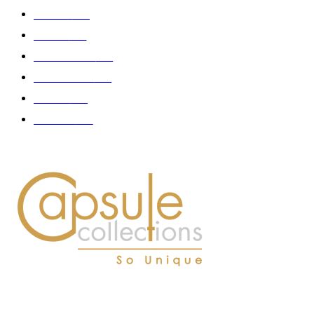
Fashion
181
Femme
150
Gastronomie
140
Accessoires
126
Délices
114
Hommes
112