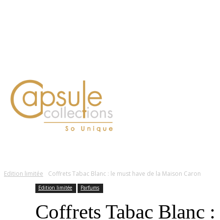
Blog
Contact
FASHION
LIFESTYLE
DÉLICES
BEAUTÉ
MOTEU
Edition limitée
Coffrets Tabac Blanc : le must have de la Maison Caron
Edition limitée
Parfums
Coffrets Tabac Blanc :