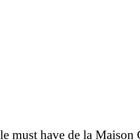
RS
DESIGN
CULTURE
PORTRAITS
EVENTS
LE COIN D
 le must have de la Maison