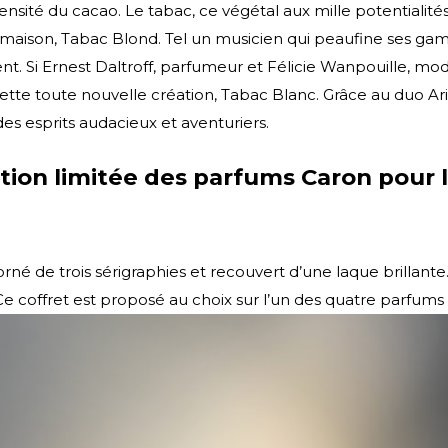
tensité du cacao. Le tabac, ce végétal aux mille potentialités
aison, Tabac Blond. Tel un musicien qui peaufine ses gamme
ésent. Si Ernest Daltroff, parfumeur et Félicie Wanpouille, m
r cette toute nouvelle création, Tabac Blanc. Grâce au duo
es esprits audacieux et aventuriers.
ion limitée des parfums Caron pour le p
rné de trois sérigraphies et recouvert d’une laque brillante
 coffret est proposé au choix sur l’un des quatre parfums de