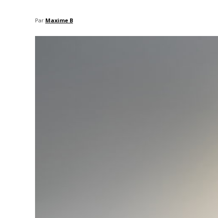
Par
Maxime B