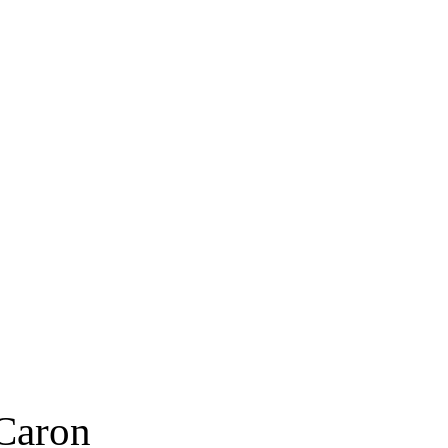
E LILI
 Caron