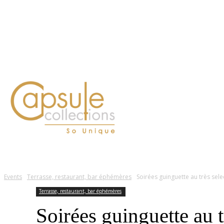
Blog
Contact
FASHION
LIFESTYLE
DÉLICES
BEAUTÉ
MOTEU
Events
Terrasse, restaurant, bar éphémères
Soirées guinguette au très sele
Terrasse, restaurant, bar éphémères
Soirées guinguette au t