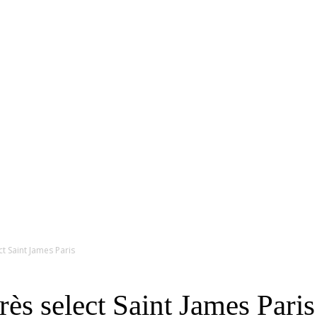
RS
DESIGN
CULTURE
PORTRAITS
EVENTS
LE COIN D
ct Saint James Paris
rès select Saint James Paris