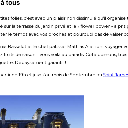
 à tous
ites folies, c’est avec un plaisir non dissimulé qu’il organise
sur la terrasse du jardin privé et le « flower power » a pri
onter le temps avec vos proches et pourquoi pas de valser
nie Basselot et le chef pâtisser Mathias Alet font voyager v
ux fruits de saison… vous voilà au paradis. Côté boissons, troi
iguette. Dépaysement garantit !
à partir de 19h et jusqu’au mois de Septembre au
Saint James