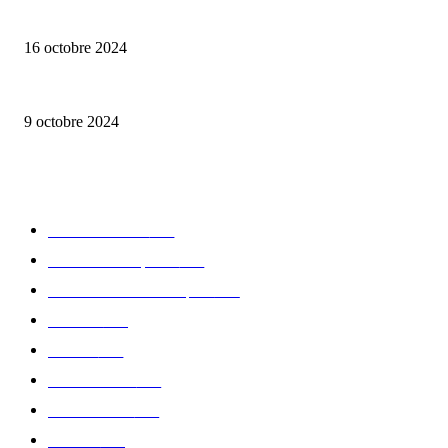
Maison Violet – la renaissance d’une belle endormie
16 octobre 2024
Lalique – Astralescence
9 octobre 2024
CATÉGORIE POPULAIRE
Edition limitée
413
Collection Capsule
329
Collaboration - marques
326
Fashion
181
Femme
150
Gastronomie
140
Accessoires
126
Délices
114