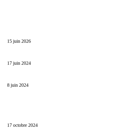
SÉLECTION DE L'EDITEUR
Bumbu Original : un voyage gustatif pour la Fête des...
15 juin 2026
Collection Capsule EASTPAK x ANDRÉ : Art of Love
17 juin 2024
Classic Moonphase Date Manufacture: édition limitée en or rose
8 juin 2024
ALLER PLUS LOIN
Collection capsule Solex x Versailles – L’union de deux marques françaises
17 octobre 2024