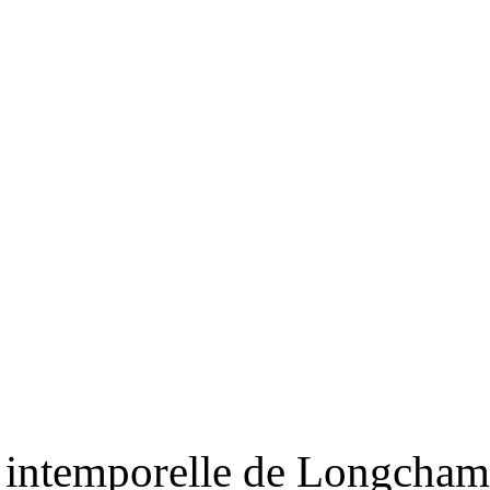
RS
DESIGN
CULTURE
PORTRAITS
EVENTS
LE COIN D
t intemporelle de Longcha