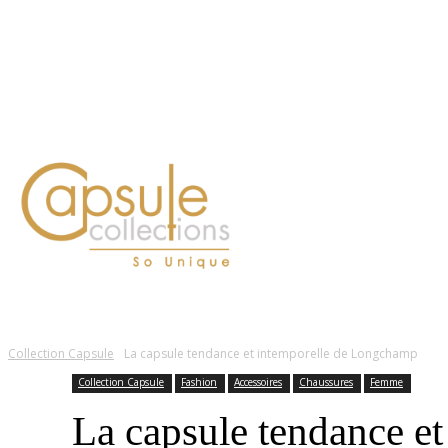
Blog
Contact
FASHION
LIFESTYLE
DÉLICES
BEAUTÉ
MOTEU
Collection Capsule
La capsule tendance et intemporelle de Longchamp
Collection Capsule
Fashion
Accessoires
Chaussures
Femme
La capsule tendance e