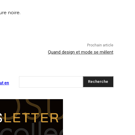
re noire.
Prochain article
Quand design et mode se mêlent
Recherche
ut en