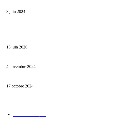
Classic Moonphase Date Manufacture: édition limitée en or rose
8 juin 2024
ALLER PLUS LOIN
Bumbu Original : un voyage gustatif pour la Fête des Pères
15 juin 2026
Reveal 4X – le nouveau produit de Dermaceutic Laboratoire
4 novembre 2024
la Biosthetique – le culte de la beauté
17 octobre 2024
CATÉGORIE POPULAIRE
Edition limitée
413