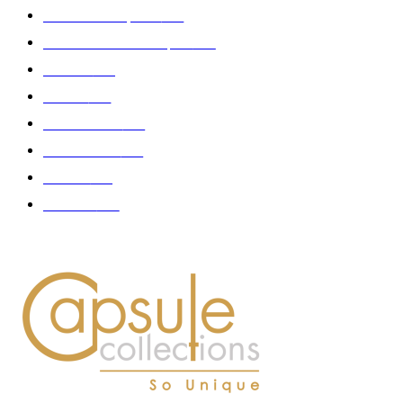
Collection Capsule
329
Collaboration - marques
326
Fashion
181
Femme
150
Gastronomie
140
Accessoires
126
Délices
114
Hommes
112