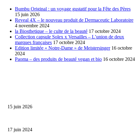
Bumbu Original : un voyage gustatif pour la Fête des Pères
15 juin 2026
Reveal 4X – le nouveau produit de Dermaceutic Laboratoire
4 novembre 2024
la Biosthetique – le culte de la beauté
17 octobre 2024
Collection capsule Solex x Versailles – L’union de deux
marques françaises
17 octobre 2024
Edition limitée « Notre-Dame » de Meistersinger
16 octobre
2024
Paoma – des produits de beauté vegan et bio
16 octobre 2024
SÉLECTION DE L'EDITEUR
Bumbu Original : un voyage gustatif pour la Fête des...
15 juin 2026
Collection Capsule EASTPAK x ANDRÉ : Art of Love
17 juin 2024