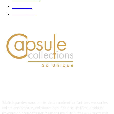
Délices
114
Hommes
112
À PROPOS DE NOUS
Réalisé par des passionnés de la mode et de l’art de vivre sur les
collections capsule, collaborations, éditions limitées, produits
d’exception proposés par les marques distribuées en France et à