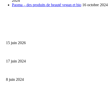
2024
Paoma – des produits de beauté vegan et bio
16 octobre 2024
SÉLECTION DE L'EDITEUR
Bumbu Original : un voyage gustatif pour la Fête des...
15 juin 2026
Collection Capsule EASTPAK x ANDRÉ : Art of Love
17 juin 2024
Classic Moonphase Date Manufacture: édition limitée en or rose
8 juin 2024
ALLER PLUS LOIN
Bumbu Original : un voyage gustatif pour la Fête des Pères