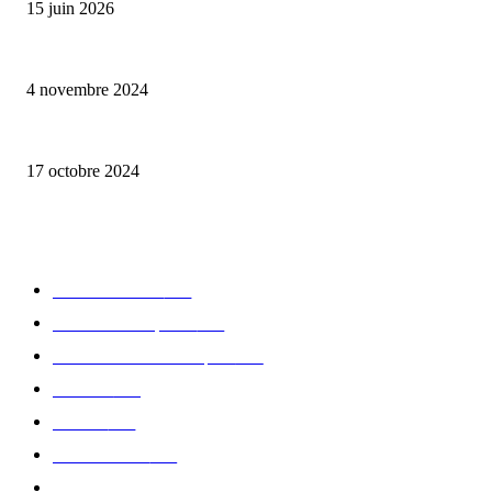
15 juin 2026
Reveal 4X – le nouveau produit de Dermaceutic Laboratoire
4 novembre 2024
la Biosthetique – le culte de la beauté
17 octobre 2024
CATÉGORIE POPULAIRE
Edition limitée
413
Collection Capsule
329
Collaboration - marques
326
Fashion
181
Femme
150
Gastronomie
140
Accessoires
126