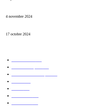
Reveal 4X – le nouveau produit de Dermaceutic Laboratoire
4 novembre 2024
la Biosthetique – le culte de la beauté
17 octobre 2024
CATÉGORIE POPULAIRE
Edition limitée
413
Collection Capsule
329
Collaboration - marques
326
Fashion
181
Femme
150
Gastronomie
140
Accessoires
126