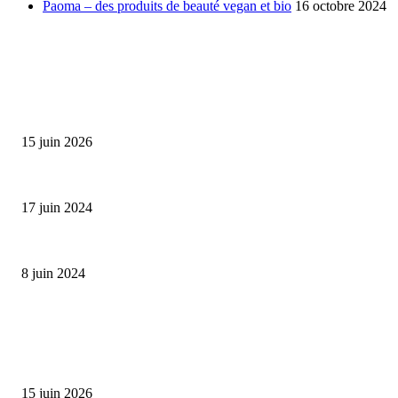
Paoma – des produits de beauté vegan et bio
16 octobre 2024
SÉLECTION DE L'EDITEUR
Bumbu Original : un voyage gustatif pour la Fête des...
15 juin 2026
Collection Capsule EASTPAK x ANDRÉ : Art of Love
17 juin 2024
Classic Moonphase Date Manufacture: édition limitée en or rose
8 juin 2024
ALLER PLUS LOIN
Bumbu Original : un voyage gustatif pour la Fête des Pères
15 juin 2026