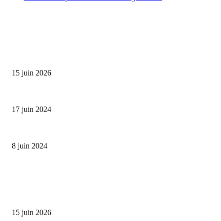
SÉLECTION DE L'EDITEUR
Bumbu Original : un voyage gustatif pour la Fête des...
15 juin 2026
Collection Capsule EASTPAK x ANDRÉ : Art of Love
17 juin 2024
Classic Moonphase Date Manufacture: édition limitée en or rose
8 juin 2024
ALLER PLUS LOIN
Bumbu Original : un voyage gustatif pour la Fête des Pères
15 juin 2026