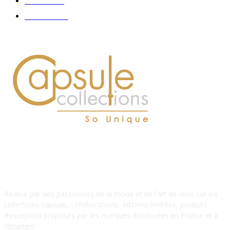
Délices
114
Hommes
112
À PROPOS DE NOUS
Réalisé par des passionnés de la mode et de l’art de vivre sur les
collections capsule, collaborations, éditions limitées, produits
d’exception proposés par les marques distribuées en France et à
l’étranger.