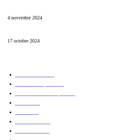
Reveal 4X – le nouveau produit de Dermaceutic Laboratoire
4 novembre 2024
la Biosthetique – le culte de la beauté
17 octobre 2024
CATÉGORIE POPULAIRE
Edition limitée
413
Collection Capsule
329
Collaboration - marques
326
Fashion
181
Femme
150
Gastronomie
140
Accessoires
126