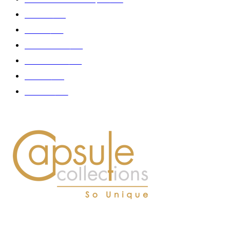
Fashion
181
Femme
150
Gastronomie
140
Accessoires
126
Délices
114
Hommes
112