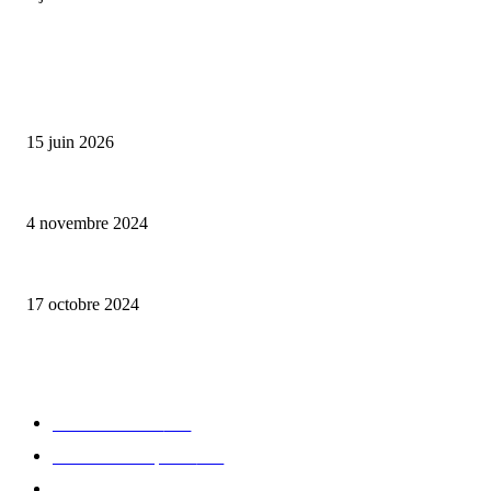
ALLER PLUS LOIN
Bumbu Original : un voyage gustatif pour la Fête des Pères
15 juin 2026
Reveal 4X – le nouveau produit de Dermaceutic Laboratoire
4 novembre 2024
la Biosthetique – le culte de la beauté
17 octobre 2024
CATÉGORIE POPULAIRE
Edition limitée
413
Collection Capsule
329
Collaboration - marques
326