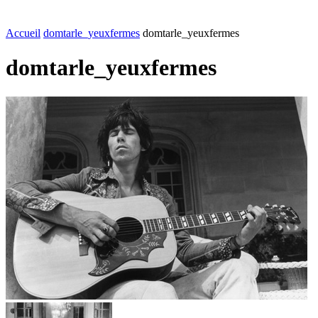
FASHION
LIFESTYLE
DÉLICES
BEAUTÉ
MOTEU
Accueil
domtarle_yeuxfermes
domtarle_yeuxfermes
domtarle_yeuxfermes