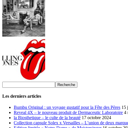
Les derniers articles
Bumbu Original : un voyage gustatif pour la Fête des Pères
15 
Reveal 4X – le nouveau produit de Dermaceutic Laboratoire
4
la Biosthetique – le culte de la beauté
17 octobre 2024
Collection capsule Solex x Versailles – L’union de deux marque
Edition limitée « Notre-Dame » de Meistersinger
16 octobre 2