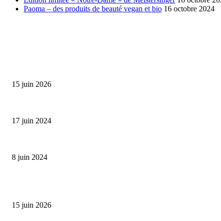
Paoma – des produits de beauté vegan et bio
16 octobre 2024
SÉLECTION DE L'EDITEUR
Bumbu Original : un voyage gustatif pour la Fête des...
15 juin 2026
Collection Capsule EASTPAK x ANDRÉ : Art of Love
17 juin 2024
Classic Moonphase Date Manufacture: édition limitée en or rose
8 juin 2024
ALLER PLUS LOIN
Bumbu Original : un voyage gustatif pour la Fête des Pères
15 juin 2026