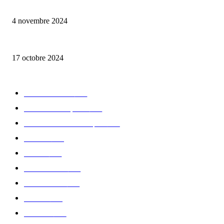
Reveal 4X – le nouveau produit de Dermaceutic Laboratoire
4 novembre 2024
la Biosthetique – le culte de la beauté
17 octobre 2024
CATÉGORIE POPULAIRE
Edition limitée
413
Collection Capsule
329
Collaboration - marques
326
Fashion
181
Femme
150
Gastronomie
140
Accessoires
126
Délices
114
Hommes
112