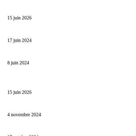
Bumbu Original : un voyage gustatif pour la Fête des...
15 juin 2026
Collection Capsule EASTPAK x ANDRÉ : Art of Love
17 juin 2024
Classic Moonphase Date Manufacture: édition limitée en or rose
8 juin 2024
ALLER PLUS LOIN
Bumbu Original : un voyage gustatif pour la Fête des Pères
15 juin 2026
Reveal 4X – le nouveau produit de Dermaceutic Laboratoire
4 novembre 2024
la Biosthetique – le culte de la beauté