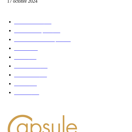
17 octobre 2024
CATÉGORIE POPULAIRE
Edition limitée
413
Collection Capsule
329
Collaboration - marques
326
Fashion
181
Femme
150
Gastronomie
140
Accessoires
126
Délices
114
Hommes
112