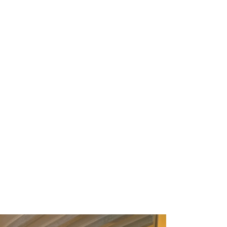
RS
DESIGN
CULTURE
PORTRAITS
EVENTS
LE COIN D