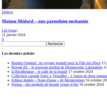
Délices
Maison Médard – une parenthèse enchantée
Lili Quint
-
11 janvier 2024
0
Les derniers articles
Bumbu Original : un voyage gustatif pour la Fête des Pères
15 
Reveal 4X – le nouveau produit de Dermaceutic Laboratoire
4
la Biosthetique – le culte de la beauté
17 octobre 2024
Collection capsule Solex x Versailles – L’union de deux marque
Edition limitée « Notre-Dame » de Meistersinger
16 octobre 2
Paoma – des produits de beauté vegan et bio
16 octobre 2024
SÉLECTION DE L'EDITEUR