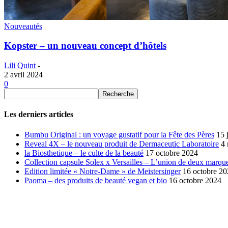
Nouveautés
Kopster – un nouveau concept d’hôtels
Lili Quint
-
2 avril 2024
0
Les derniers articles
Bumbu Original : un voyage gustatif pour la Fête des Pères
15 
Reveal 4X – le nouveau produit de Dermaceutic Laboratoire
4
la Biosthetique – le culte de la beauté
17 octobre 2024
Collection capsule Solex x Versailles – L’union de deux marque
Edition limitée « Notre-Dame » de Meistersinger
16 octobre 2
Paoma – des produits de beauté vegan et bio
16 octobre 2024
SÉLECTION DE L'EDITEUR