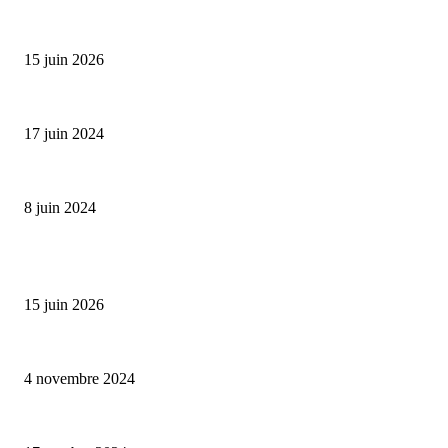
Bumbu Original : un voyage gustatif pour la Fête des...
15 juin 2026
Collection Capsule EASTPAK x ANDRÉ : Art of Love
17 juin 2024
Classic Moonphase Date Manufacture: édition limitée en or rose
8 juin 2024
ALLER PLUS LOIN
Bumbu Original : un voyage gustatif pour la Fête des Pères
15 juin 2026
Reveal 4X – le nouveau produit de Dermaceutic Laboratoire
4 novembre 2024
la Biosthetique – le culte de la beauté