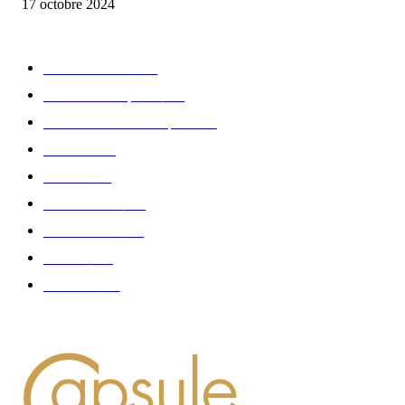
17 octobre 2024
CATÉGORIE POPULAIRE
Edition limitée
413
Collection Capsule
329
Collaboration - marques
326
Fashion
181
Femme
150
Gastronomie
140
Accessoires
126
Délices
114
Hommes
112