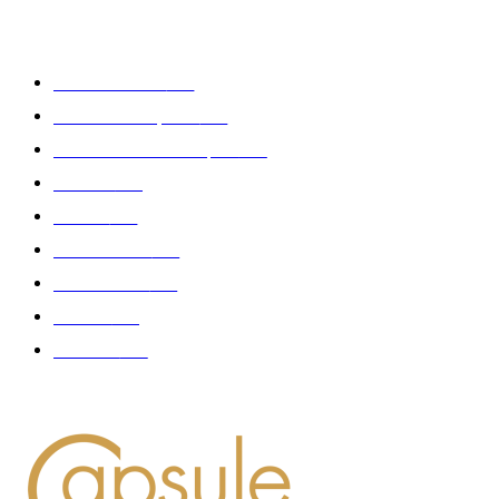
CATÉGORIE POPULAIRE
Edition limitée
413
Collection Capsule
329
Collaboration - marques
326
Fashion
181
Femme
150
Gastronomie
140
Accessoires
126
Délices
114
Hommes
112