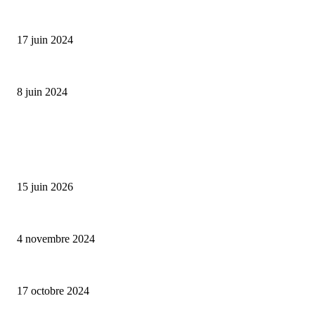
Collection Capsule EASTPAK x ANDRÉ : Art of Love
17 juin 2024
Classic Moonphase Date Manufacture: édition limitée en or rose
8 juin 2024
ALLER PLUS LOIN
Bumbu Original : un voyage gustatif pour la Fête des Pères
15 juin 2026
Reveal 4X – le nouveau produit de Dermaceutic Laboratoire
4 novembre 2024
la Biosthetique – le culte de la beauté
17 octobre 2024