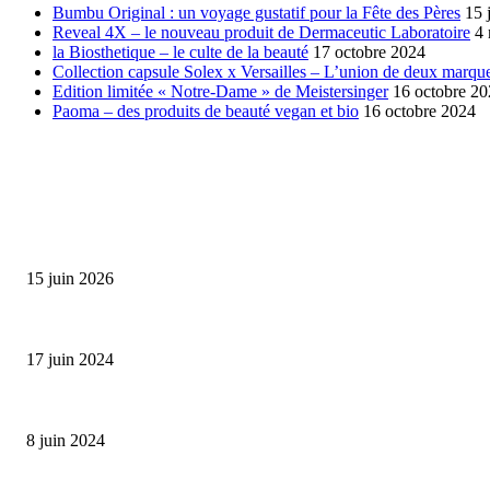
Bumbu Original : un voyage gustatif pour la Fête des Pères
15 
Reveal 4X – le nouveau produit de Dermaceutic Laboratoire
4
la Biosthetique – le culte de la beauté
17 octobre 2024
Collection capsule Solex x Versailles – L’union de deux marque
Edition limitée « Notre-Dame » de Meistersinger
16 octobre 2
Paoma – des produits de beauté vegan et bio
16 octobre 2024
SÉLECTION DE L'EDITEUR
Bumbu Original : un voyage gustatif pour la Fête des...
15 juin 2026
Collection Capsule EASTPAK x ANDRÉ : Art of Love
17 juin 2024
Classic Moonphase Date Manufacture: édition limitée en or rose
8 juin 2024
ALLER PLUS LOIN