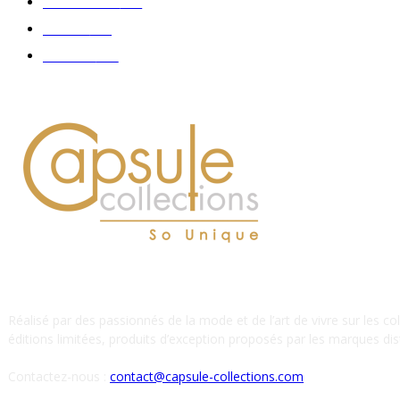
Accessoires
126
Délices
114
Hommes
112
À PROPOS DE NOUS
Réalisé par des passionnés de la mode et de l’art de vivre sur les co
éditions limitées, produits d’exception proposés par les marques dist
Contactez-nous :
contact@capsule-collections.com