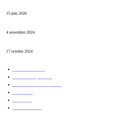
Bumbu Original : un voyage gustatif pour la Fête des Pères
15 juin 2026
Reveal 4X – le nouveau produit de Dermaceutic Laboratoire
4 novembre 2024
la Biosthetique – le culte de la beauté
17 octobre 2024
CATÉGORIE POPULAIRE
Edition limitée
413
Collection Capsule
329
Collaboration - marques
326
Fashion
181
Femme
150
Gastronomie
140