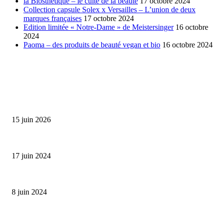
la Biosthetique – le culte de la beauté
17 octobre 2024
Collection capsule Solex x Versailles – L’union de deux
marques françaises
17 octobre 2024
Edition limitée « Notre-Dame » de Meistersinger
16 octobre
2024
Paoma – des produits de beauté vegan et bio
16 octobre 2024
SÉLECTION DE L'EDITEUR
Bumbu Original : un voyage gustatif pour la Fête des...
15 juin 2026
Collection Capsule EASTPAK x ANDRÉ : Art of Love
17 juin 2024
Classic Moonphase Date Manufacture: édition limitée en or rose
8 juin 2024