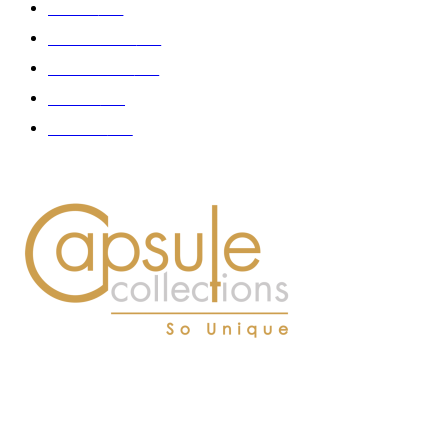
Femme
150
Gastronomie
140
Accessoires
126
Délices
114
Hommes
112
À PROPOS DE NOUS