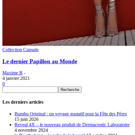
Collection Capsule
Le dernier Papillon au Monde
Maxime B
-
4 janvier 2021
0
Les derniers articles
Bumbu Original : un voyage gustatif pour la Fête des Pères
15 juin 2026
Reveal 4X – le nouveau produit de Dermaceutic Laboratoire
4 novembre 2024