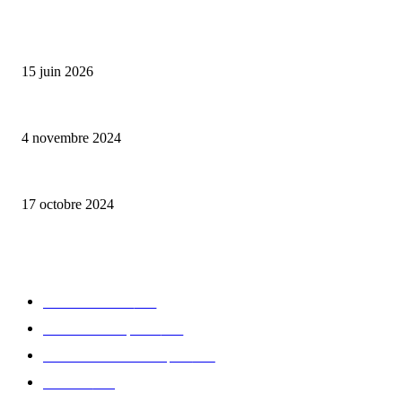
ALLER PLUS LOIN
Bumbu Original : un voyage gustatif pour la Fête des Pères
15 juin 2026
Reveal 4X – le nouveau produit de Dermaceutic Laboratoire
4 novembre 2024
la Biosthetique – le culte de la beauté
17 octobre 2024
CATÉGORIE POPULAIRE
Edition limitée
413
Collection Capsule
329
Collaboration - marques
326
Fashion
181