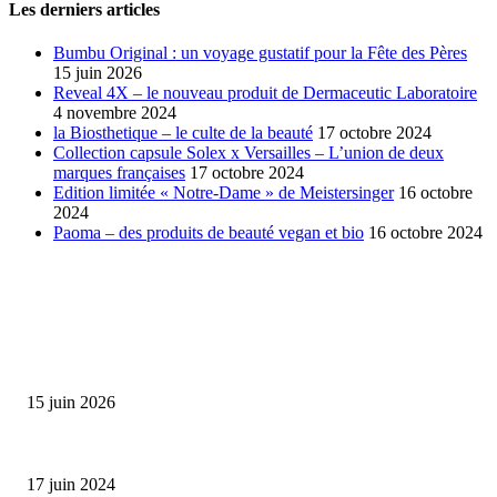
Les derniers articles
Bumbu Original : un voyage gustatif pour la Fête des Pères
15 juin 2026
Reveal 4X – le nouveau produit de Dermaceutic Laboratoire
4 novembre 2024
la Biosthetique – le culte de la beauté
17 octobre 2024
Collection capsule Solex x Versailles – L’union de deux
marques françaises
17 octobre 2024
Edition limitée « Notre-Dame » de Meistersinger
16 octobre
2024
Paoma – des produits de beauté vegan et bio
16 octobre 2024
SÉLECTION DE L'EDITEUR
Bumbu Original : un voyage gustatif pour la Fête des...
15 juin 2026
Collection Capsule EASTPAK x ANDRÉ : Art of Love
17 juin 2024