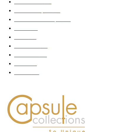
Edition limitée
413
Collection Capsule
329
Collaboration - marques
326
Fashion
181
Femme
150
Gastronomie
140
Accessoires
126
Délices
114
Hommes
112