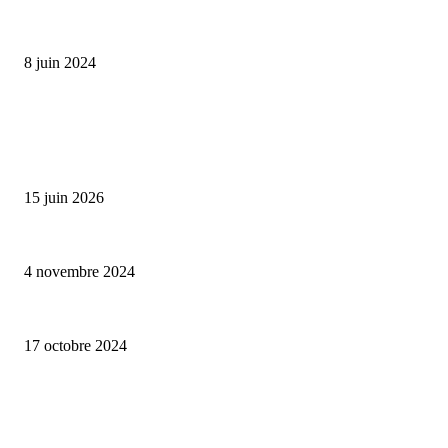
Classic Moonphase Date Manufacture: édition limitée en or rose
8 juin 2024
ALLER PLUS LOIN
Bumbu Original : un voyage gustatif pour la Fête des Pères
15 juin 2026
Reveal 4X – le nouveau produit de Dermaceutic Laboratoire
4 novembre 2024
la Biosthetique – le culte de la beauté
17 octobre 2024
CATÉGORIE POPULAIRE