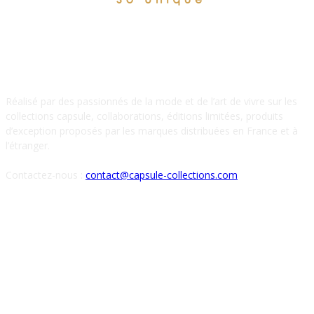
À PROPOS DE NOUS
Réalisé par des passionnés de la mode et de l’art de vivre sur les
collections capsule, collaborations, éditions limitées, produits
d’exception proposés par les marques distribuées en France et à
l’étranger.
Contactez-nous :
contact@capsule-collections.com
SUIVEZ-NOUS