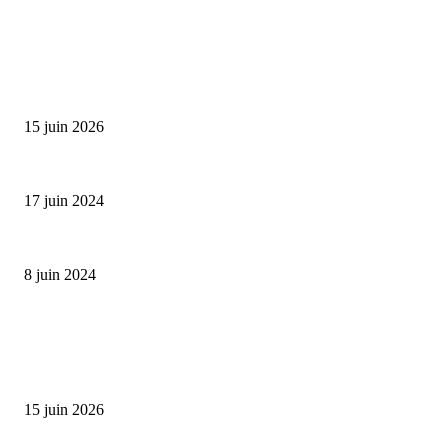
SÉLECTION DE L'EDITEUR
Bumbu Original : un voyage gustatif pour la Fête des...
15 juin 2026
Collection Capsule EASTPAK x ANDRÉ : Art of Love
17 juin 2024
Classic Moonphase Date Manufacture: édition limitée en or rose
8 juin 2024
ALLER PLUS LOIN
Bumbu Original : un voyage gustatif pour la Fête des Pères
15 juin 2026