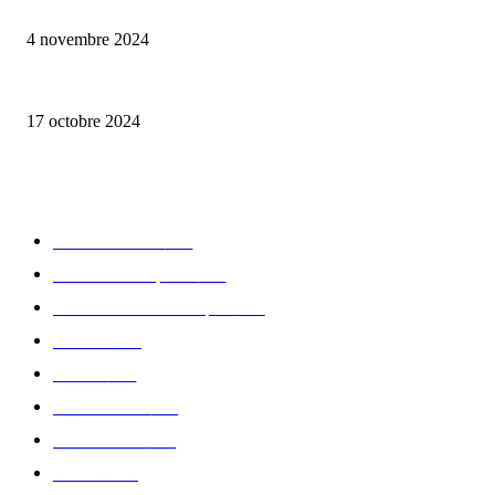
Reveal 4X – le nouveau produit de Dermaceutic Laboratoire
4 novembre 2024
la Biosthetique – le culte de la beauté
17 octobre 2024
CATÉGORIE POPULAIRE
Edition limitée
413
Collection Capsule
329
Collaboration - marques
326
Fashion
181
Femme
150
Gastronomie
140
Accessoires
126
Délices
114