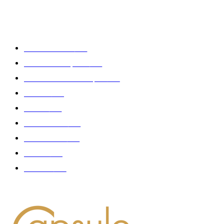
CATÉGORIE POPULAIRE
Edition limitée
413
Collection Capsule
329
Collaboration - marques
326
Fashion
181
Femme
150
Gastronomie
140
Accessoires
126
Délices
114
Hommes
112