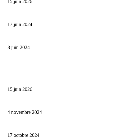
15 juin 2026
Collection Capsule EASTPAK x ANDRÉ : Art of Love
17 juin 2024
Classic Moonphase Date Manufacture: édition limitée en or rose
8 juin 2024
ALLER PLUS LOIN
Bumbu Original : un voyage gustatif pour la Fête des Pères
15 juin 2026
Reveal 4X – le nouveau produit de Dermaceutic Laboratoire
4 novembre 2024
la Biosthetique – le culte de la beauté
17 octobre 2024